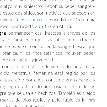
 es algo muy siniestro: Pedofilia, beber sangre y
e estos dos sitios, son noticias que suceden en
lloween:
news.bbc.co.uk
sucedió en Colombia
/world-africa-15255357 en África.
gra
permanecen casi intactos a través de los
a iniciarse en brujerías y satanismo. La fuente
tud se puede encontrar en la sangre fresca, que
 pránica. Y los ritos satánicos incluyen beber
nte energética y juventud.
emonios manifestarse de su estado fantasmal a
 ciclo menstrual femenino está regido por los
re, es creído por ellos, contiene gran energía y
n griego era llamado ambrosia, el elixir de los
gre que se usa en hechizos. También es creído
rsonas de ojos azules y pelo rubio es la más
os sacerdotes beberían.