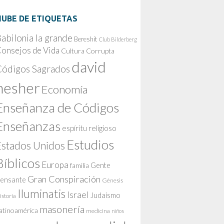
NUBE DE ETIQUETAS
abilonia la grande
Bereshit
Club Bilderberg
onsejos de Vida
Cultura Corrupta
david
Códigos Sagrados
nesher
Economía
Enseñanza de Códigos
Enseñanzas
espíritu religioso
Estudios
Estados Unidos
Bíblicos
Europa
Gente
familia
Gran Conspiración
ensante
Génesis
Iluminatis
Israel
Judaísmo
istoria
masonería
atinoamérica
medicina
niños