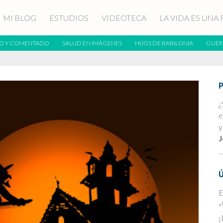
MI BLOG
ESTUDIOS
VIDEOTECA
LA VIDA ES UNA 
O Y COMENTADO
SALUD EN IMÁGENES
HIJOS DE BABILONIA
GUER
¿
e
y
J
E
«
¡