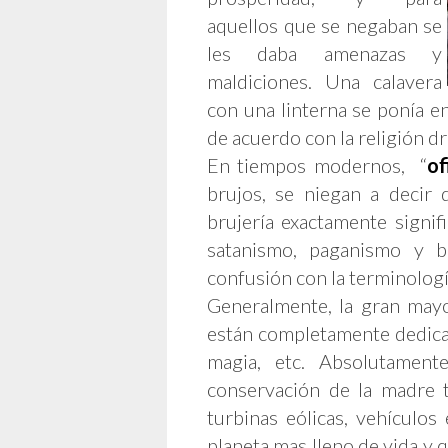
aquellos que se negaban se
les daba amenazas y
maldiciones. Una calavera
con una linterna se ponía en
de acuerdo con la religión d
En tiempos modernos, “
of
brujos, se niegan a decir 
brujería exactamente signi
satanismo, paganismo y br
confusión con la terminología
Generalmente, la gran mayor
están completamente dedicado
magia, etc. Absolutament
conservación de la madre ti
turbinas eólicas, vehículos 
planeta mas lleno de vida y q