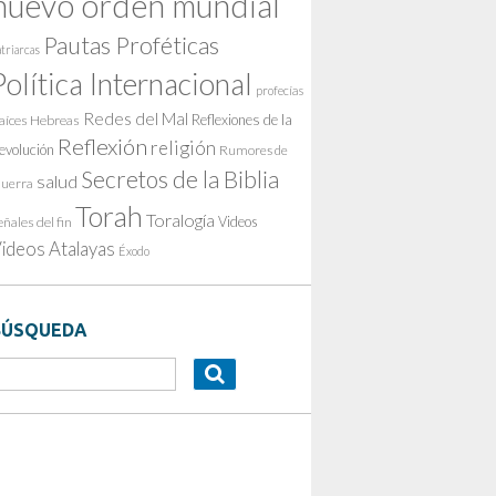
nuevo orden mundial
Pautas Proféticas
triarcas
Política Internacional
profecías
Redes del Mal
Reflexiones de la
aíces Hebreas
Reflexión
religión
evolución
Rumores de
Secretos de la Biblia
salud
uerra
Torah
Toralogía
Videos
eñales del fin
ideos Atalayas
Éxodo
BÚSQUEDA