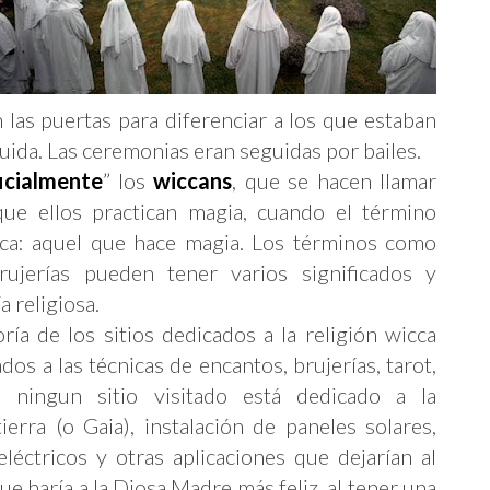
 las puertas para diferenciar a los que estaban
ruida. Las ceremonias eran seguidas por bailes.
icialmente
” los
wiccans
, que se hacen llamar
que ellos practican magia, cuando el término
fica: aquel que hace magia. Los términos como
ujerías pueden tener varios significados y
 religiosa.
ía de los sitios dedicados a la religión wicca
s a las técnicas de encantos, brujerías, tarot,
e ningun sitio visitado está dedicado a la
erra (o Gaia), instalación de paneles solares,
eléctricos y otras aplicaciones que dejarían al
ue haría a la Diosa Madre más feliz, al tener una