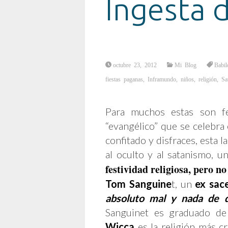
Ingesta 
octubre 23, 2012
Mi Blog
Babil
fiestas paganas
,
Inframundo
,
niños
,
religión
,
Sa
Para muchos estas son fe
“evangélico” que se celebra 
confitado y disfraces, esta 
al oculto y al satanismo, 
festividad religiosa, pero no
Tom Sanguine
t, un
ex sac
absoluto mal y nada de 
Sanguinet es graduado de
Wicca
es la religión más c