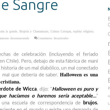
de Sangre
B
C
onia la grande
,
Brujería y Chamanismo
,
Cultura Corrupta
,
espíritu religioso
,
en
tanismo desenmascarado
Comentarios desactivados
Halloween,
Pedofilia,
Sacrificio
de
Niños
chas de celebración (incluyendo el feriado
e
Ingesta
en Chile). Pero, debajo de esta fábrica de maní
de
Sangre
la historia de un mal diabólico, un mal conectado
Halloween es una
un mal que debería de saber.
 cristiana.
erdote de Wicca
, dijo: “
Halloween es puro y
P
que hacíamos o haremos sería aceptable…
”
H
 una escuela de correspondencia de
brujos.
L
reciente en el mundo y existe una demanda de