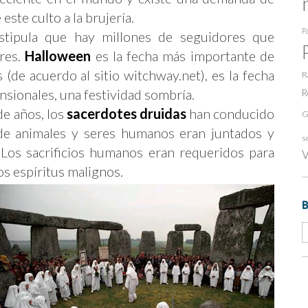
este culto a la brujería.
Pa
tipula que hay millones de seguidores que
res.
Halloween
es la fecha más importante de
s (de acuerdo al sitio witchway.net), es la fecha
R
nsionales, una festividad sombría.
R
de años, los
sacerdotes druidas
han conducido
G
nde animales y seres humanos eran juntados y
s
Los sacrificios humanos eran requeridos para
V
los espíritus malignos.