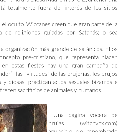
tá totalmente fuera del interés de los sitios
n el oculto. Wiccanes creen que gran parte de la
a de religiones guiadas por Satanás; o sea
 la organización más grande de satánicos. Ellos
ncepto pre-cristiano, que representa placer,
e en estas fiestas hay una gran campaña de
nder” las “virtudes” de las brujerías, los brujos
 diosas, practican actos sexuales bizarros e
frecen sacrificios de animales y humanos.
Una página vocera de
brujas (witchvox.com)
anuncia que el renombrado