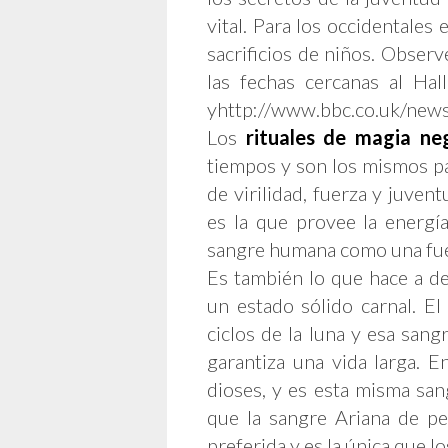
vital. Para los occidentales
sacrificios de niños. Observ
las fechas cercanas al Ha
yhttp://www.bbc.co.uk/news
Los
rituales de magia ne
tiempos y son los mismos par
de virilidad, fuerza y juven
es la que provee la energía
sangre humana como una fue
Es también lo que hace a d
un estado sólido carnal. El
ciclos de la luna y esa sang
garantiza una vida larga. E
dioses, y es esta misma san
que la sangre Ariana de pe
preferida y es la única que l