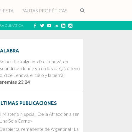
FIESTA
PAUTAS PROFÉTICAS
RA CLIMÁTICA
PALABRA
Se ocultará alguno, dice Jehová, en
scondrijos donde yo no lo vea? ¿No lleno
o, dice Jehová, el cielo y la tierra?
eremías 23:24
ÚLTIMAS PUBLICACIONES
l Misterio Nupcial: De la Atracción a ser
Una Sola Carne»
Despierta, remanente de Argentina! ¡La