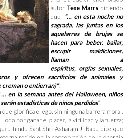
autor
Texe Marrs
diciendo
que:
“… en esta noche no
sagrada, las juntas en los
aquelarres de brujas se
hacen para beber, bailar,
escupir maldiciones,
llaman a
espíritus, orgías sexuales,
ros y ofrecen sacrificios de animales y
 creman o entierran)”
.
”
… en la semana antes del Halloween, niños
 serán estadísticas de niños perdidos
”.
 que glorifica el ego, sin ninguna barrera moral,
odo por ganar el placer, la virilidad y la fuerza;
l guru hindu Sant Shri Asharam Ji Bapu dice que
 eterna reside en la conservación de la energía