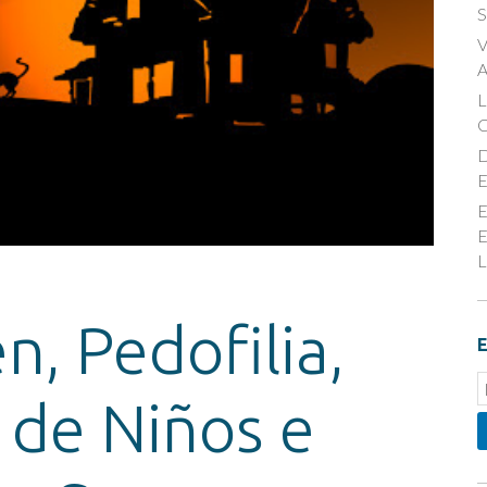
S
V
A
D
E
E
E
L
, Pedofilia,
E
E
o de Niños e
S