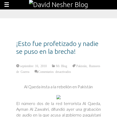
¡Esto fue profetizado y nadie
se puso en la brecha!
septiembre 16, 2010
Mi Blog
Pakistán
,
Rumores
en
de Guerra
Comentarios desactivados
¡Esto
fue
profetizado
y
Al Qaeda insta a la rebelión en Pakistán
nadie
se
puso
en
la
brecha!
El número dos de la red terrorista Al Qaeda,
Ayman Al Zawahri, difundió ayer una grabación
de audio en la que acusa al gobierno paquistaní