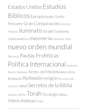
Estudios
Estados Unidos
Bíblicos
Europa
Gente
familia
Gran Conspiración
Pensante
Génesis
Iluminatis
Israel
Judaísmo
Historia
masonería
Latinoamérica
medicina
niños
nuevo orden mundial
Pautas Proféticas
Patriarcas
Política Internacional
profecías
Redes del Mal
Reflexiones de la
Raíces Hebreas
Reflexión
religión
Revolución
Rumores de
Secretos de la Biblia
salud
Guerra
Torah
Toralogía
Videos
señales del fin
Videos Atalayas
Éxodo