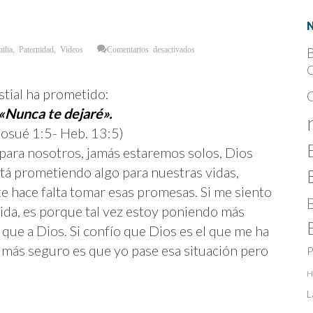
en
ilia
,
Paternidad
,
Videos
Comentarios desactivados
B
Ellos
dan
C
un
Ejemplo
del
tial ha prometido:
Poder
Protector
«Nunca te dejaré».
de
la
Paternidad
osué 1:5- Heb. 13:5)
 para nosotros, jamás estaremos solos, Dios
stá prometiendo algo para nuestras vidas,
e hace falta tomar esas promesas. Si me siento
vida, es porque tal vez estoy poniendo más
 que a Dios. Si confío que Dios es el que me ha
 más seguro es que yo pase esa situación pero
P
H
L