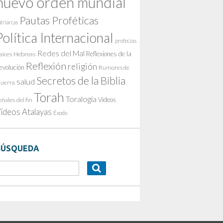
nuevo orden mundial
Pautas Proféticas
triarcas
Política Internacional
profecías
Redes del Mal
Reflexiones de la
aíces Hebreas
Reflexión
religión
evolución
Rumores de
Secretos de la Biblia
salud
uerra
Torah
Toralogía
Videos
eñales del fin
ideos Atalayas
Éxodo
BÚSQUEDA