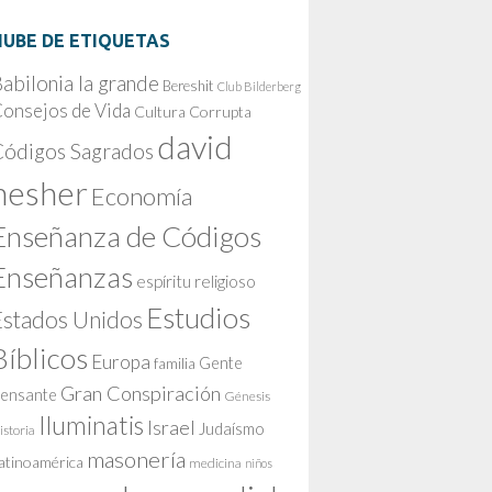
NUBE DE ETIQUETAS
abilonia la grande
Bereshit
Club Bilderberg
onsejos de Vida
Cultura Corrupta
david
Códigos Sagrados
nesher
Economía
Enseñanza de Códigos
Enseñanzas
espíritu religioso
Estudios
Estados Unidos
Bíblicos
Europa
Gente
familia
Gran Conspiración
ensante
Génesis
Iluminatis
Israel
Judaísmo
istoria
masonería
atinoamérica
medicina
niños