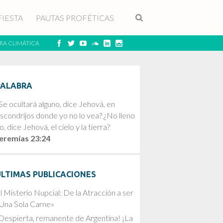
FIESTA
PAUTAS PROFÉTICAS
RA CLIMÁTICA
PALABRA
Se ocultará alguno, dice Jehová, en
scondrijos donde yo no lo vea? ¿No lleno
o, dice Jehová, el cielo y la tierra?
eremías 23:24
ÚLTIMAS PUBLICACIONES
l Misterio Nupcial: De la Atracción a ser
Una Sola Carne»
Despierta, remanente de Argentina! ¡La