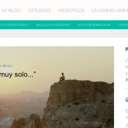
MI BLOG
ESTUDIOS
VIDEOTECA
LA VIDA ES UNA 
O Y COMENTADO
SALUD EN IMÁGENES
HIJOS DE BABILONIA
GUER
¿
e
y
J
E
«
¡