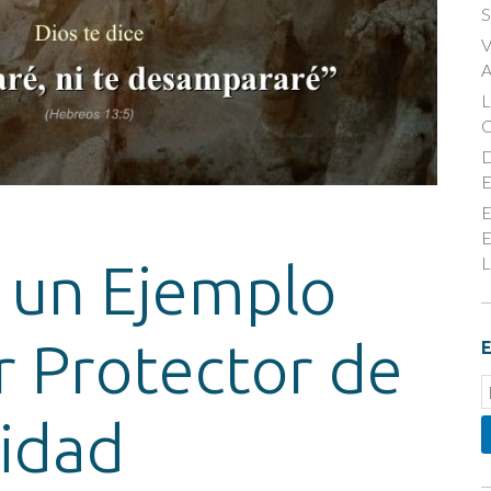
S
V
A
D
E
E
E
L
n un Ejemplo
r Protector de
E
E
S
nidad