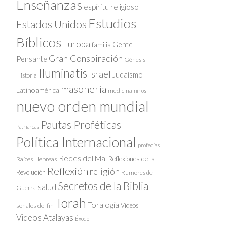
Enseñanzas
espíritu religioso
Estudios
Estados Unidos
Bíblicos
Europa
Gente
familia
Gran Conspiración
Pensante
Génesis
Iluminatis
Israel
Judaísmo
Historia
masonería
Latinoamérica
medicina
niños
nuevo orden mundial
Pautas Proféticas
Patriarcas
Política Internacional
profecías
Redes del Mal
Reflexiones de la
Raíces Hebreas
Reflexión
religión
Revolución
Rumores de
Secretos de la Biblia
salud
Guerra
Torah
Toralogía
Videos
señales del fin
Videos Atalayas
Éxodo