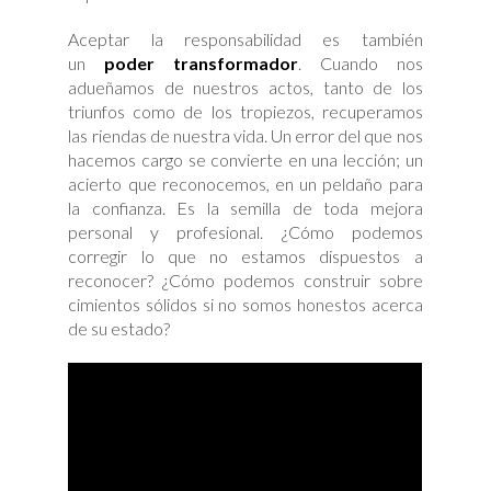
Aceptar la responsabilidad es también
un
poder transformador
. Cuando nos
adueñamos de nuestros actos, tanto de los
triunfos como de los tropiezos, recuperamos
las riendas de nuestra vida. Un error del que nos
hacemos cargo se convierte en una lección; un
acierto que reconocemos, en un peldaño para
la confianza. Es la semilla de toda mejora
personal y profesional. ¿Cómo podemos
corregir lo que no estamos dispuestos a
reconocer? ¿Cómo podemos construir sobre
cimientos sólidos si no somos honestos acerca
de su estado?