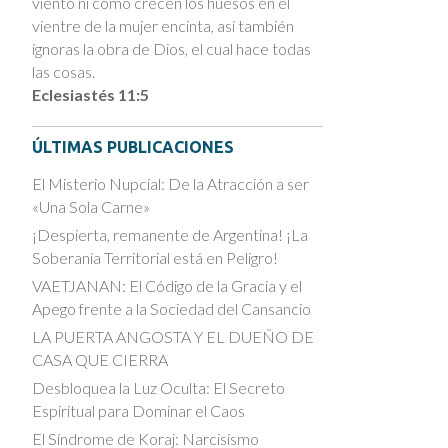
viento ni cómo crecen los huesos en el
vientre de la mujer encinta, así también
ignoras la obra de Dios, el cual hace todas
las cosas.
Eclesiastés 11:5
ÚLTIMAS PUBLICACIONES
El Misterio Nupcial: De la Atracción a ser
«Una Sola Carne»
¡Despierta, remanente de Argentina! ¡La
Soberanía Territorial está en Peligro!
VAETJANAN: El Código de la Gracia y el
Apego frente a la Sociedad del Cansancio
LA PUERTA ANGOSTA Y EL DUEÑO DE
CASA QUE CIERRA
Desbloquea la Luz Oculta: El Secreto
Espiritual para Dominar el Caos
El Síndrome de Koraj: Narcisismo