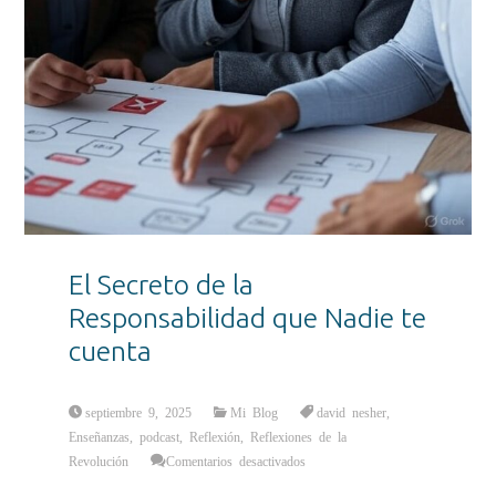
El Secreto de la
Responsabilidad que Nadie te
cuenta
septiembre 9, 2025
Mi Blog
david nesher
,
Enseñanzas
,
podcast
,
Reflexión
,
Reflexiones de la
en
Revolución
Comentarios desactivados
El
Secreto
de