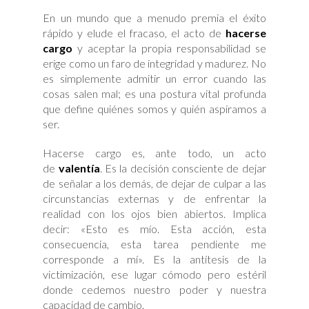
la
En un mundo que a menudo premia el éxito
Responsabilidad
que
rápido y elude el fracaso, el acto de
hacerse
Nadie
te
cargo
y aceptar la propia responsabilidad se
cuenta
erige como un faro de integridad y madurez. No
es simplemente admitir un error cuando las
cosas salen mal; es una postura vital profunda
que define quiénes somos y quién aspiramos a
ser.
Hacerse cargo es, ante todo, un acto
de
valentía
. Es la decisión consciente de dejar
de señalar a los demás, de dejar de culpar a las
circunstancias externas y de enfrentar la
realidad con los ojos bien abiertos. Implica
decir: «Esto es mío. Esta acción, esta
consecuencia, esta tarea pendiente me
corresponde a mí». Es la antítesis de la
victimización, ese lugar cómodo pero estéril
donde cedemos nuestro poder y nuestra
capacidad de cambio.