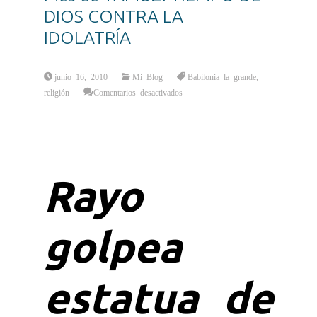
DIOS CONTRA LA
IDOLATRÍA
junio 16, 2010
Mi Blog
Babilonia la grande
,
en
religión
Comentarios desactivados
Mes
de
TAMUZ:
TIEMPO
DE
DIOS
CONTRA
LA
IDOLATRÍA
Rayo
golpea
estatua de