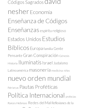
david
Códigos Sagrados
nesher
Economía
Enseñanza de Códigos
Enseñanzas
espíritu religioso
Estudios
Estados Unidos
Bíblicos
Europa
Gente
familia
Gran Conspiración
Pensante
Génesis
Iluminatis
Israel
Judaísmo
Historia
masonería
Latinoamérica
medicina
niños
nuevo orden mundial
Pautas Proféticas
Patriarcas
Política Internacional
profecías
Redes del Mal
Reflexiones de la
Raíces Hebreas