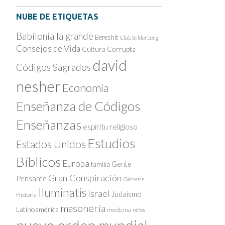
NUBE DE ETIQUETAS
Babilonia la grande
Bereshit
Club Bilderberg
Consejos de Vida
Cultura Corrupta
david
Códigos Sagrados
nesher
Economía
Enseñanza de Códigos
Enseñanzas
espíritu religioso
Estudios
Estados Unidos
Bíblicos
Europa
Gente
familia
Gran Conspiración
Pensante
Génesis
Iluminatis
Israel
Judaísmo
Historia
masonería
Latinoamérica
medicina
niños