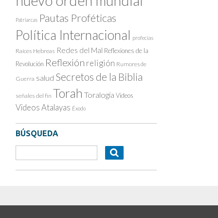
nuevo orden mundial
Pautas Proféticas
Patriarcas
Política Internacional
profecías
Redes del Mal
Reflexiones de la
Raíces Hebreas
Reflexión
religión
Revolución
Rumores de
Secretos de la Biblia
salud
Guerra
Torah
Toralogía
Videos
señales del fin
Videos Atalayas
Éxodo
BÚSQUEDA