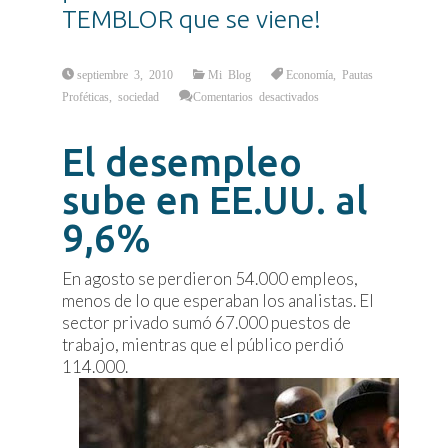
TEMBLOR que se viene!
septiembre 3, 2010
Mi Blog
Economía
,
Pautas
en
Proféticas
,
sociedad
Comentarios desactivados
¡Preanuncio
del
nuevo
TEMBLOR
El desempleo
que
se
viene!
sube en EE.UU. al
9,6%
En agosto se perdieron 54.000 empleos,
menos de lo que esperaban los analistas. El
sector privado sumó 67.000 puestos de
trabajo, mientras que el público perdió
114.000.