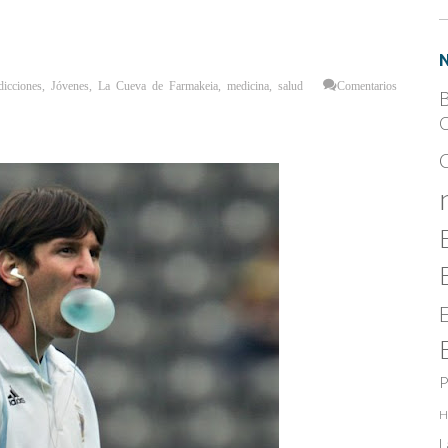
icciones
,
Jóvenes
,
La Cueva de Farmakeia
,
medicina
,
salud
Comentarios
B
C
P
H
L