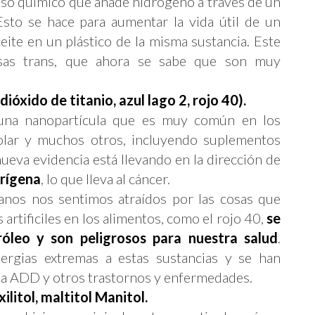
eso químico que añade hidrógeno a través de un
Esto se hace para aumentar la vida útil de un
eite en un plástico de la misma sustancia. Este
sas trans, que ahora se sabe que son muy
ióxido de titanio, azul lago 2, rojo 40).
na nanopartícula que es muy común en los
olar y muchos otros, incluyendo suplementos
 nueva evidencia está llevando en la dirección de
rígena
, lo que lleva al cáncer.
nos nos sentimos atraídos por las cosas que
 artificiles en los alimentos, como el rojo 40,
se
róleo y son peligrosos para nuestra salud
.
ergias extremas a estas sustancias y se han
n a ADD y otros trastornos y enfermedades.
xilitol, maltitol Manitol.