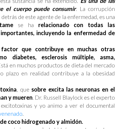
 esta sustancia se ha extendido.
Es una de las
ue el cuerpo puede consumir
. La corrupción
ro detrás de este agente de la enfermedad, es una
rtame
se ha
relacionado con todas las
importantes, incluyendo la enfermedad de
n
factor que contribuye en muchas otras
o diabetes, esclerosis múltiple, asma,
 Está en muchos productos de dieta del mercado
go plazo en realidad contribuye a la obesidad
otoxina
, que
sobre excita las neuronas en el
man y mueren
. Dr. Russell Blaylock es el experto
 excitotoxinas y yo animo a ver el documental
nvenenado
.
e de coco hidrogenado y almidón.