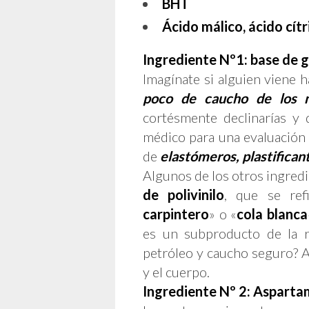
BHT
Ácido málico, ácido cítr
Ingrediente Nº1: base de 
Imagínate si alguien viene ha
poco de caucho de los n
cortésmente declinarías y
médico para una evaluación 
de
elastómeros, plastificant
Algunos de los otros ingredi
de polivinilo
, que se ref
carpintero
» o «
cola blanca
es un subproducto de la re
petróleo y caucho seguro? Al
y el cuerpo.
Ingrediente Nº 2: Asparta