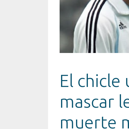
El chicl
mascar l
muerte m