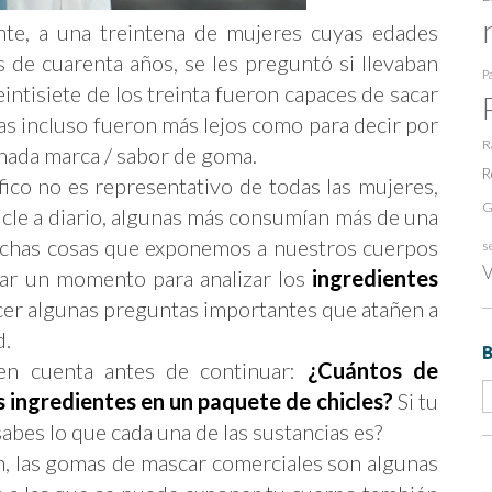
te, a una treintena de mujeres cuyas edades
de cuarenta años, se les preguntó si llevaban
Pa
intisiete de los treinta fueron capaces de sacar
as incluso fueron más lejos como para decir por
R
nada marca / sabor de goma.
R
ico no es representativo de todas las mujeres,
G
icle a diario, algunas más consumían más de una
uchas cosas que exponemos a nuestros cuerpos
s
V
mar un momento para analizar los
ingredientes
er algunas preguntas importantes que atañen a
d.
en cuenta antes de continuar:
¿Cuántos de
 ingredientes en un paquete de chicles?
Si tu
sabes lo que cada una de las sustancias es?
, las gomas de mascar comerciales son algunas