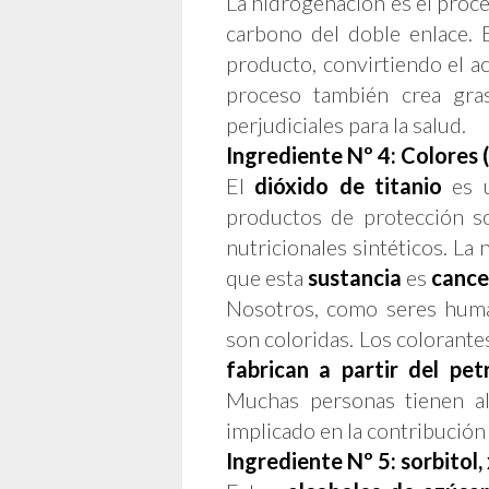
La hidrogenación es el proc
carbono del doble enlace. 
producto, convirtiendo el ac
proceso también crea gra
perjudiciales para la salud.
Ingrediente Nº 4: Colores (d
El
dióxido de titanio
es u
productos de protección s
nutricionales sintéticos. La
que esta
sustancia
es
cance
Nosotros, como seres huma
son coloridas. Los colorantes
fabrican a partir del pet
Muchas personas tienen al
implicado en la contribució
Ingrediente Nº 5: sorbitol, 