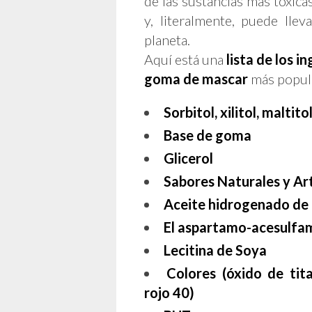
de las sustancias más tóxic
y, literalmente, puede lle
planeta.
Aquí está una
lista de los 
goma de mascar
más popula
Sorbitol, xilitol, maltito
Base de goma
Glicerol
Sabores Naturales y Art
Aceite hidrogenado de 
El aspartamo-acesulfa
Lecitina de Soya
Colores (óxido de tita
rojo 40)