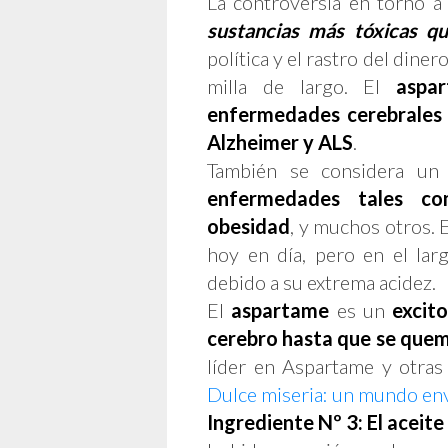
La controversia en torno a
sustancias más tóxicas q
política y el rastro del dine
milla de largo. El
aspa
enfermedades cerebrales 
Alzheimer y ALS
.
También se considera u
enfermedades tales com
obesidad
, y muchos otros.
hoy en día, pero en el lar
debido a su extrema acidez.
El
aspartame
es un
excit
cerebro hasta que se que
líder en Aspartame y otras
Dulce miseria: un mundo e
Ingrediente Nº 3: El aceit