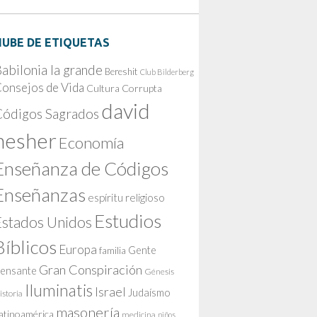
NUBE DE ETIQUETAS
abilonia la grande
Bereshit
Club Bilderberg
onsejos de Vida
Cultura Corrupta
david
Códigos Sagrados
nesher
Economía
Enseñanza de Códigos
Enseñanzas
espíritu religioso
Estudios
Estados Unidos
Bíblicos
Europa
Gente
familia
Gran Conspiración
ensante
Génesis
Iluminatis
Israel
Judaísmo
istoria
masonería
atinoamérica
medicina
niños