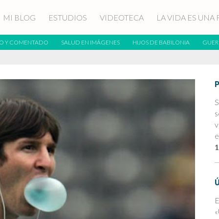
MI BLOG
ESTUDIOS
VIDEOTECA
LA VIDA ES UNA 
O Y COMENTADO
SALUD EN IMÁGENES
HIJOS DE BABILONIA
GUER
S
s
v
e
1
E
«