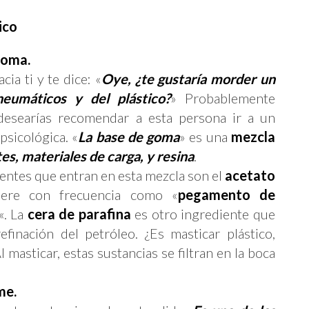
ico
goma.
cia ti y te dice: «
Oye, ¿te gustaría morder un
eumáticos y del plástico?
» Probablemente
 desearías recomendar a esta persona ir a un
psicológica. «
La base de goma
» es una
mezcla
es, materiales de carga, y resina
.
entes que entran en esta mezcla son el
acetato
iere con frecuencia como «
pegamento de
«. La
cera de parafina
es otro ingrediente que
finación del petróleo. ¿Es masticar plástico,
 masticar, estas sustancias se filtran en la boca
me.