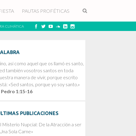
FIESTA
PAUTAS PROFÉTICAS
RA CLIMÁTICA
PALABRA
ino, así como aquel que os llamó es santo,
ed también vosotros santos en toda
uestra manera de vivir, porque escrito
stá: «Sed santos, porque yo soy santo.»
 Pedro 1:15-16
ÚLTIMAS PUBLICACIONES
l Misterio Nupcial: De la Atracción a ser
Una Sola Carne»