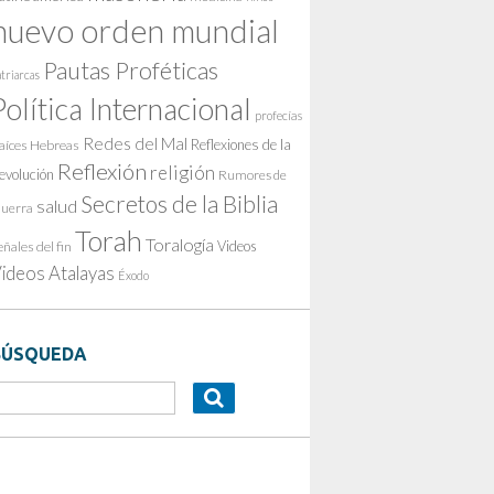
nuevo orden mundial
Pautas Proféticas
triarcas
Política Internacional
profecías
Redes del Mal
Reflexiones de la
aíces Hebreas
Reflexión
religión
evolución
Rumores de
Secretos de la Biblia
salud
uerra
Torah
Toralogía
Videos
eñales del fin
ideos Atalayas
Éxodo
BÚSQUEDA