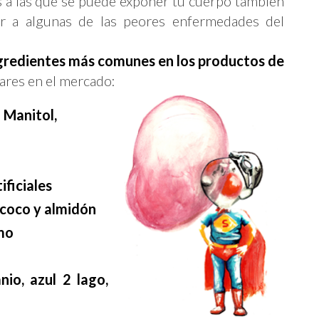
as a las que se puede exponer tu cuerpo también
var a algunas de las peores enfermedades del
ingredientes más comunes en los productos de
res en el mercado:
l Manitol,
ificiales
coco y almidón
mo
nio, azul 2 lago,