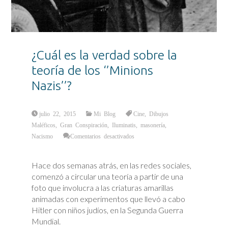
¿Cuál es la verdad sobre la
teoría de los ‘’Minions
Nazis’’?
julio 22, 2015
Mi Blog
Cine
,
Dibujos
Maléficos
,
Gran Conspiración
,
Iluminatis
,
masonería
,
en
Nacismo
Comentarios desactivados
¿Cuál
es
la
verdad
Hace dos semanas atrás, en las redes sociales,
sobre
la
comenzó a circular una teoría a partir de una
teoría
de
foto que involucra a las criaturas amarillas
los
‘’Minions
animadas con experimentos que llevó a cabo
Nazis’’?
Hitler con niños judíos, en la Segunda Guerra
Mundial.