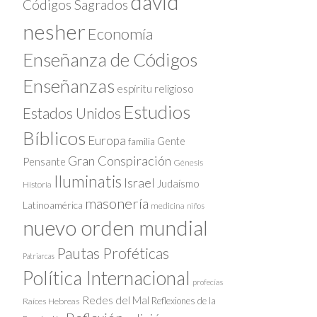
david
Códigos Sagrados
nesher
Economía
Enseñanza de Códigos
Enseñanzas
espíritu religioso
Estudios
Estados Unidos
Bíblicos
Europa
Gente
familia
Gran Conspiración
Pensante
Génesis
Iluminatis
Israel
Judaísmo
Historia
masonería
Latinoamérica
medicina
niños
nuevo orden mundial
Pautas Proféticas
Patriarcas
Política Internacional
profecías
Redes del Mal
Reflexiones de la
Raíces Hebreas