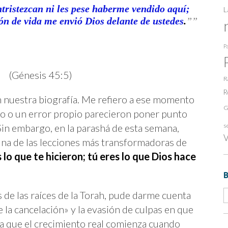
«Efecto
ntristezcan ni les pese haberme vendido aquí;
L
José»
y
ón de vida me envió Dios delante de ustedes
.
”
el
Plan
Maestro
Pa
(Génesis 45:5)
R
R
nuestra biografía. Me refiero a ese momento
G
no o un error propio parecieron poner punto
 Sin embargo, en la parashá de esta semana,
s
V
 una de las lecciones más transformadoras de
 lo que te hicieron; tú eres lo que Dios hace
 de las raíces de la Torah, pude darme cuenta
de la cancelación» y la evasión de culpas en que
a que el crecimiento real comienza cuando