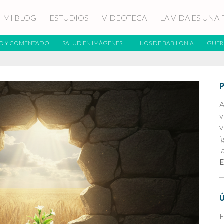
MI BLOG
ESTUDIOS
VIDEOTECA
LA VIDA ES UNA 
O Y COMENTADO
SALUD EN IMÁGENES
HIJOS DE BABILONIA
GUER
A
v
v
i
l
E
E