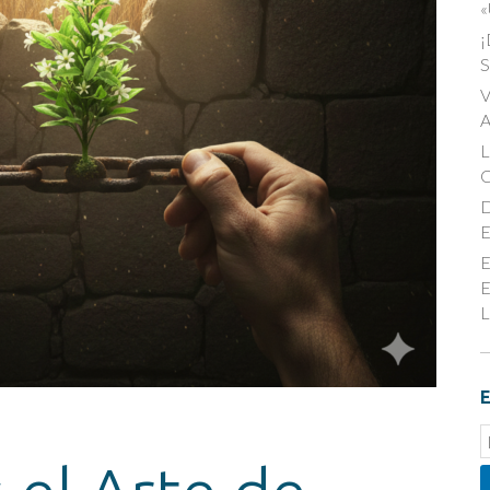
«
¡
S
V
A
D
E
E
E
L
E
E
S