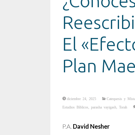
¿Conoces
Reescribi
El «Efect
Plan Mae
diciembre 24, 2025
Catequesis y Mist
Estudios Bíblicos
,
parasha vayigash
,
Torah
P.A.
David Nesher