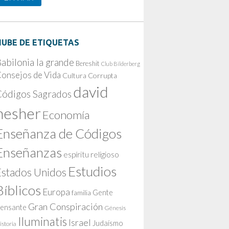
NUBE DE ETIQUETAS
abilonia la grande
Bereshit
Club Bilderberg
onsejos de Vida
Cultura Corrupta
david
Códigos Sagrados
nesher
Economía
Enseñanza de Códigos
Enseñanzas
espíritu religioso
Estudios
Estados Unidos
Bíblicos
Europa
Gente
familia
Gran Conspiración
ensante
Génesis
Iluminatis
Israel
Judaísmo
istoria