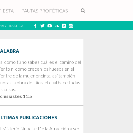
FIESTA
PAUTAS PROFÉTICAS
RA CLIMÁTICA
PALABRA
sí como tú no sabes cuál es el camino del
iento ni cómo crecen los huesos en el
ientre de la mujer encinta, así también
gnoras la obra de Dios, el cual hace todas
as cosas.
clesiastés 11:5
ÚLTIMAS PUBLICACIONES
l Misterio Nupcial: De la Atracción a ser