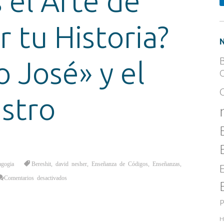
 el Arte de
r tu Historia?
B
o José» y el
C
stro
agogia
Bereshit
,
david nesher
,
Enseñanza de Códigos
,
Enseñanzas
,
en
Comentarios desactivados
¿Conoces
el
Arte
de
P
Reescribir
tu
Historia?
H
El