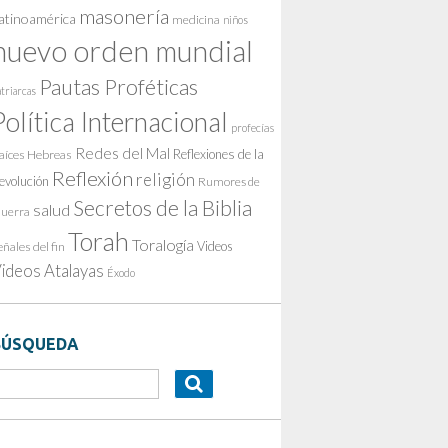
masonería
atinoamérica
medicina
niños
nuevo orden mundial
Pautas Proféticas
triarcas
Política Internacional
profecías
Redes del Mal
Reflexiones de la
aíces Hebreas
Reflexión
religión
evolución
Rumores de
Secretos de la Biblia
salud
uerra
Torah
Toralogía
Videos
eñales del fin
ideos Atalayas
Éxodo
BÚSQUEDA