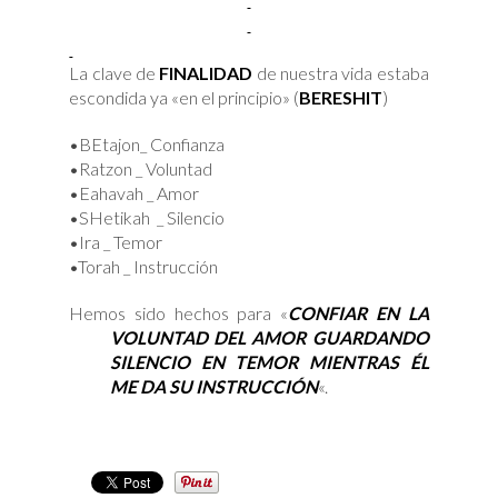
La clave de
FINALIDAD
de nuestra vida estaba
escondida ya «en el principio» (
BERESHIT
)
•BEtajon_ Confianza
•Ratzon _ Voluntad
•Eahavah _ Amor
•SHetikah _ Silencio
•Ira _ Temor
•Torah _ Instrucción
Hemos sido hechos para «
CONFIAR EN LA
VOLUNTAD DEL AMOR GUARDANDO
SILENCIO EN TEMOR MIENTRAS ÉL
ME DA SU INSTRUCCIÓN
«.