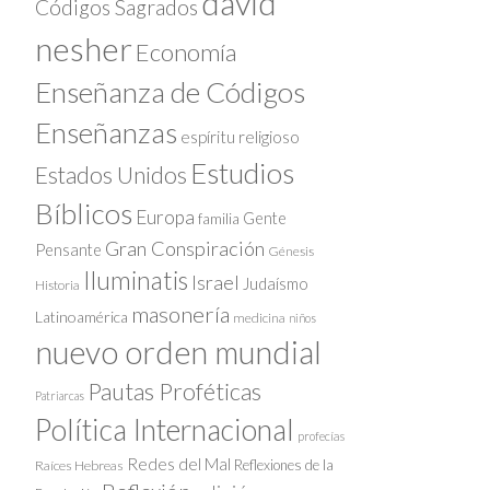
david
Códigos Sagrados
nesher
Economía
Enseñanza de Códigos
Enseñanzas
espíritu religioso
Estudios
Estados Unidos
Bíblicos
Europa
Gente
familia
Gran Conspiración
Pensante
Génesis
Iluminatis
Israel
Judaísmo
Historia
masonería
Latinoamérica
medicina
niños
nuevo orden mundial
Pautas Proféticas
Patriarcas
Política Internacional
profecías
Redes del Mal
Reflexiones de la
Raíces Hebreas