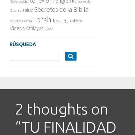
Reflexión
religión
Revolución
Rumores de
Secretos de la Biblia
salud
Guerra
Torah
Toralogía
Videos
señales del fin
Videos Atalayas
Éxodo
BÚSQUEDA
2 thoughts on
“
TU FINALIDAD