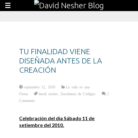
TU FINALIDAD VIENE
DISEÑADA ANTES DE LA
CREACIÓN
septiembre 12, 2010
La vida es una
Fiesta
david nesher
,
Enseñanza de Códigos
2
Comments
Celebración del día Sábado 11 de
setiembre del 2010.