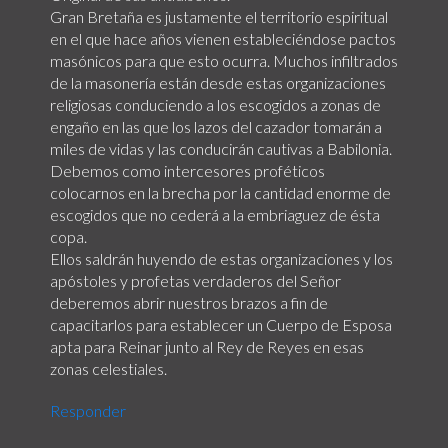
Gran Bretaña es justamente el territorio espiritual
en el que hace años vienen estableciéndose pactos
masónicos para que esto ocurra. Muchos infiltrados
de la masonería están desde estas organizaciones
religiosas conduciendo a los escogidos a zonas de
engaño en las que los lazos del cazador tomarán a
miles de vidas y las conducirán cautivas a Babilonia.
Debemos como intercesores proféticos
colocarnos en la brecha por la cantidad enorme de
escogidos que no cederá a la embriaguez de ésta
copa.
Ellos saldrán huyendo de estas organizaciones y los
apóstoles y profetas verdaderos del Señor
deberemos abrir nuestros brazos a fin de
capacitarlos para establecer un Cuerpo de Esposa
apta para Reinar junto al Rey de Reyes en esas
zonas celestiales.
Responder