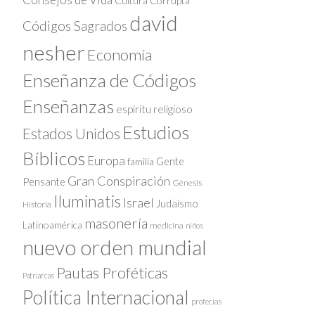
Cultura Corrupta
david
Códigos Sagrados
nesher
Economía
Enseñanza de Códigos
Enseñanzas
espíritu religioso
Estudios
Estados Unidos
Bíblicos
Europa
Gente
familia
Gran Conspiración
Pensante
Génesis
Iluminatis
Israel
Judaísmo
Historia
masonería
Latinoamérica
medicina
niños
nuevo orden mundial
Pautas Proféticas
Patriarcas
Política Internacional
profecías