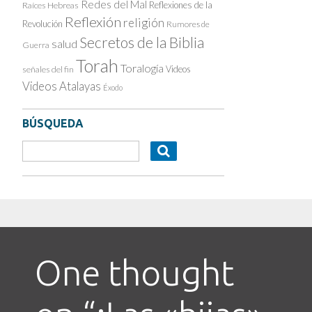
Redes del Mal
Reflexiones de la
Raíces Hebreas
Reflexión
religión
Revolución
Rumores de
Secretos de la Biblia
salud
Guerra
Torah
Toralogía
Videos
señales del fin
Videos Atalayas
Éxodo
BÚSQUEDA
One thought