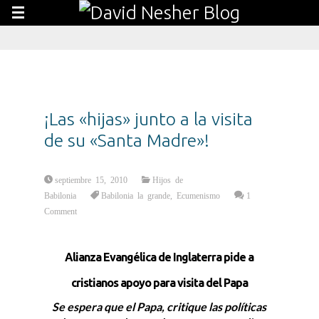
¡Las «hijas» junto a la visita
de su «Santa Madre»!
septiembre 15, 2010
Hijos de
Babilonia
Babilonia la grande
,
Ecumenismo
1
Comment
Alianza Evangélica de Inglaterra pide a
cristianos apoyo para visita del Papa
Se espera que el Papa, critique las políticas