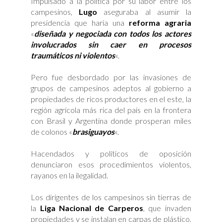
Impulsado a la política por su labor entre los
pobres
sacudió
campesinos,
Lugo
aseguraba al asumir la
al
Gobierno
presidencia que haría una
reforma agraria
de
Lugo
«
diseñada y negociada con todos los actores
involucrados sin caer en procesos
traumáticos ni violentos
«.
Pero fue desbordado por las invasiones de
grupos de campesinos adeptos al gobierno a
propiedades de ricos productores en el este, la
región agrícola más rica del país en la frontera
con Brasil y Argentina donde prosperan miles
de colonos «
brasiguayos
«.
Hacendados y políticos de oposición
denunciaron esos procedimientos violentos,
rayanos en la ilegalidad.
Los dirigentes de los campesinos sin tierras de
la
Liga Nacional de Carperos
, que invaden
propiedades y se instalan en carpas de plástico,