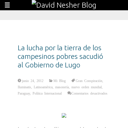
La lucha por la tierra de los
campesinos pobres sacudió
al Gobierno de Lugo
junio 24, 2012
Mi Blog
Gran Conspiración
,
Iluminatis
,
Latinoamérica
,
masonería
,
nuevo orden mundial
,
Paraguay
,
Política Internacional
Comentarios desactivados
en
La
lucha
por
la
tierra
de
los
campesinos