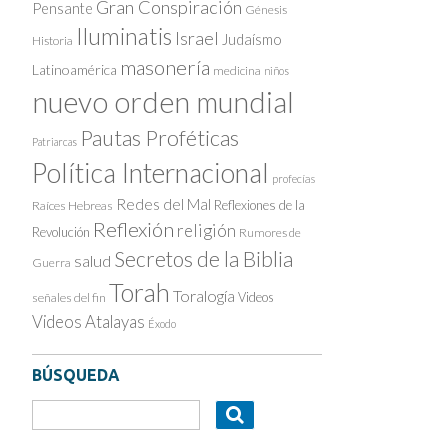
Gran Conspiración
Pensante
Génesis
Iluminatis
Israel
Judaísmo
Historia
masonería
Latinoamérica
medicina
niños
nuevo orden mundial
Pautas Proféticas
Patriarcas
Política Internacional
profecías
Redes del Mal
Reflexiones de la
Raíces Hebreas
Reflexión
religión
Revolución
Rumores de
Secretos de la Biblia
salud
Guerra
Torah
Toralogía
Videos
señales del fin
Videos Atalayas
Éxodo
BÚSQUEDA