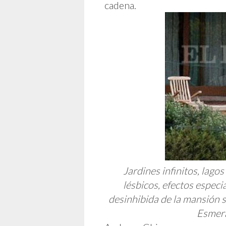
cadena.
Jardines infinitos, lagos
lésbicos, efectos especia
desinhibida de la mansión sa
Esmera