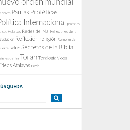
nuevo orden mundial
Pautas Proféticas
triarcas
Política Internacional
profecías
Redes del Mal
Reflexiones de la
aíces Hebreas
Reflexión
religión
evolución
Rumores de
Secretos de la Biblia
salud
uerra
Torah
Toralogía
Videos
eñales del fin
ideos Atalayas
Éxodo
BÚSQUEDA