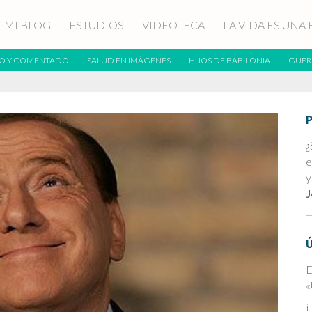
MI BLOG
ESTUDIOS
VIDEOTECA
LA VIDA ES UNA 
O Y COMENTADO
SALUD EN IMÁGENES
HIJOS DE BABILONIA
GUER
¿
e
y
J
E
«
¡