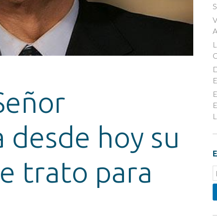
S
V
A
D
E
 Señor
E
E
L
 desde hoy su
E
e trato para
E
S