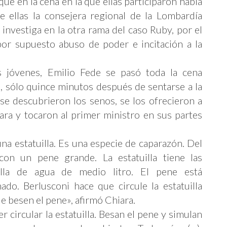
e en la cena en la que ellas participaron había
e ellas la consejera regional de la Lombardía
e investiga en la otra rama del caso Ruby, por el
por supuesto abuso de poder e incitación a la
s jóvenes, Emilio Fede se pasó toda la cena
e, sólo quince minutos después de sentarse a la
 se descubrieron los senos, se los ofrecieron a
ara y tocaron al primer ministro en sus partes
na estatuilla. Es una especie de caparazón. Del
on un pene grande. La estatuilla tiene las
lla de agua de medio litro. El pene está
do. Berlusconi hace que circule la estatuilla
que besen el pene», afirmó Chiara.
r circular la estatuilla. Besan el pene y simulan