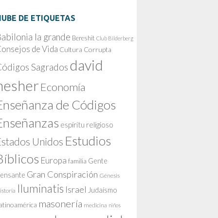
NUBE DE ETIQUETAS
abilonia la grande
Bereshit
Club Bilderberg
onsejos de Vida
Cultura Corrupta
david
Códigos Sagrados
nesher
Economía
Enseñanza de Códigos
Enseñanzas
espíritu religioso
Estudios
Estados Unidos
Bíblicos
Europa
Gente
familia
Gran Conspiración
ensante
Génesis
Iluminatis
Israel
Judaísmo
istoria
masonería
atinoamérica
medicina
niños