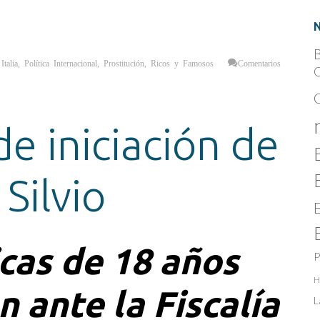
B
,
Italia
,
Política Internacional
,
Prostitución
,
Ricos y Famosos
Comentarios
C
 de iniciación de
Silvio
cas de 18 años
P
H
 ante la Fiscalía
L