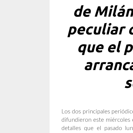
de Milán
peculiar 
que el p
arranca
s
Los dos principales periódico
difundieron este miércoles
detalles que el pasado lu