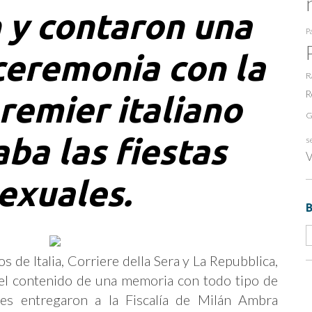
 y contaron una
Pa
ceremonia con la
R
R
remier italiano
G
ba las fiestas
s
V
exuales.
s de Italia, Corriere della Sera y La Repubblica,
 el contenido de una memoria con todo tipo de
nes entregaron a la Fiscalía de Milán Ambra