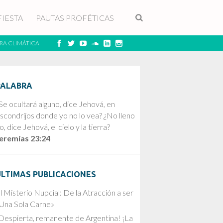
FIESTA
PAUTAS PROFÉTICAS
RA CLIMÁTICA
PALABRA
Se ocultará alguno, dice Jehová, en
scondrijos donde yo no lo vea? ¿No lleno
o, dice Jehová, el cielo y la tierra?
eremías 23:24
ÚLTIMAS PUBLICACIONES
l Misterio Nupcial: De la Atracción a ser
Una Sola Carne»
Despierta, remanente de Argentina! ¡La