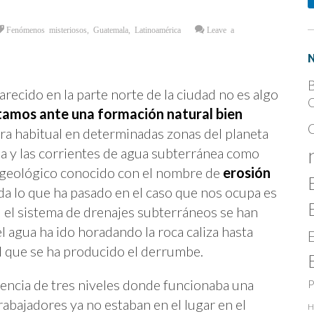
Fenómenos misteriosos
,
Guatemala
,
Latinoamérica
Leave a
B
recido en la parte norte de la ciudad no es algo
C
tamos ante una formación natural bien
a habitual en determinadas zonas del planeta
a y las corrientes de agua subterránea como
geológico conocido con el nombre de
erosión
a lo que ha pasado en el caso que nos ocupa es
d el sistema de drenajes subterráneos se han
l agua ha ido horadando la roca caliza hasta
el que se ha producido el derrumbe.
dencia de tres niveles donde funcionaba una
P
rabajadores ya no estaban en el lugar en el
H