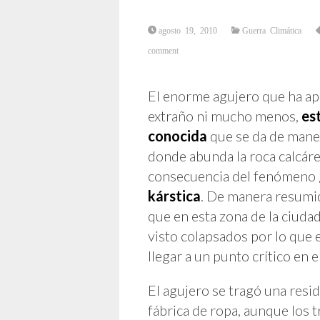
agosto 19, 2010
Guerra Climática
comment
El enorme agujero que ha apa
extraño ni mucho menos,
es
conocida
que se da de maner
donde abunda la roca calcáre
consecuencia del fenómeno 
kárstica
. De manera resumid
que en esta zona de la ciuda
visto colapsados por lo que e
llegar a un punto crítico en 
El agujero se tragó una resi
fábrica de ropa, aunque los t