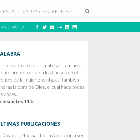
FIESTA
PAUTAS PROFÉTICAS
RA CLIMÁTICA
PALABRA
sí como tú no sabes cuál es el camino del
iento ni cómo crecen los huesos en el
ientre de la mujer encinta, así también
gnoras la obra de Dios, el cual hace todas
as cosas.
clesiastés 11:5
ÚLTIMAS PUBLICACIONES
l Misterio Nupcial: De la Atracción a ser