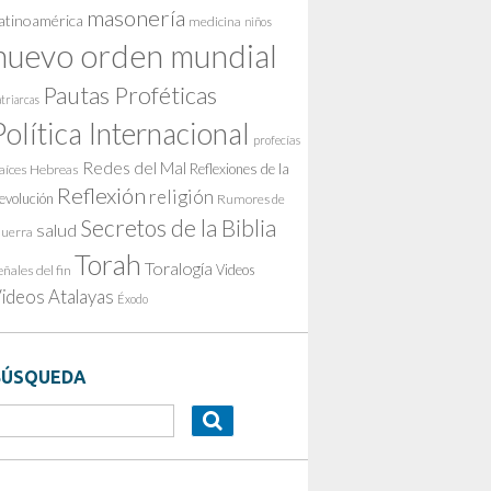
masonería
atinoamérica
medicina
niños
nuevo orden mundial
Pautas Proféticas
triarcas
Política Internacional
profecías
Redes del Mal
Reflexiones de la
aíces Hebreas
Reflexión
religión
evolución
Rumores de
Secretos de la Biblia
salud
uerra
Torah
Toralogía
Videos
eñales del fin
ideos Atalayas
Éxodo
BÚSQUEDA