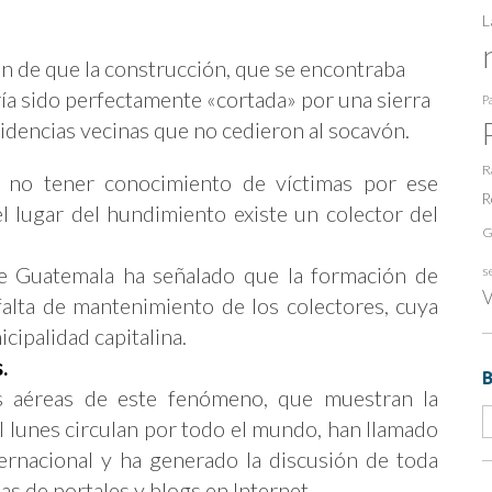
L
ión de que la construcción, que se encontraba
ía sido perfectamente «cortada» por una sierra
Pa
sidencias vecinas que no cedieron al socavón.
R
n no tener conocimiento de víctimas por ese
R
 lugar del hundimiento existe un colector del
G
de Guatemala ha señalado que la formación de
s
V
falta de mantenimiento de los colectores, cuya
cipalidad capitalina.
.
as aéreas de este fenómeno, que muestran la
l lunes circulan por todo el mundo, han llamado
ternacional y ha generado la discusión de toda
as de portales y blogs en Internet.