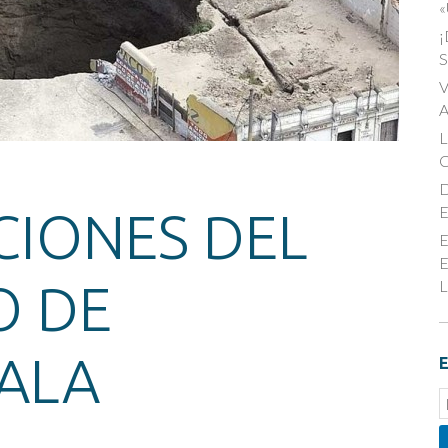
«
¡
S
V
A
D
E
CIONES DEL
E
E
O DE
L
ALA
E
E
S