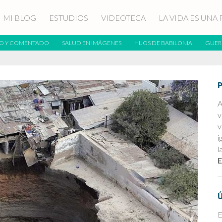
MI BLOG
ESTUDIOS
VIDEOTECA
LA VIDA ES UNA 
O Y COMENTADO
SALUD EN IMÁGENES
HIJOS DE BABILONIA
GUER
A
v
v
i
l
E
E