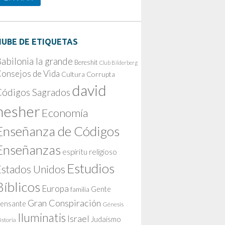
NUBE DE ETIQUETAS
abilonia la grande
Bereshit
Club Bilderberg
onsejos de Vida
Cultura Corrupta
david
Códigos Sagrados
nesher
Economía
Enseñanza de Códigos
Enseñanzas
espíritu religioso
Estudios
Estados Unidos
Bíblicos
Europa
Gente
familia
Gran Conspiración
ensante
Génesis
Iluminatis
Israel
Judaísmo
istoria