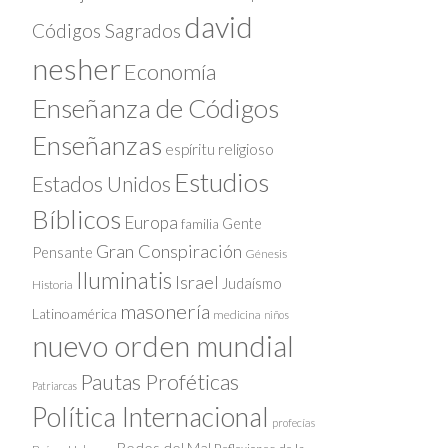
david
Códigos Sagrados
nesher
Economía
Enseñanza de Códigos
Enseñanzas
espíritu religioso
Estudios
Estados Unidos
Bíblicos
Europa
Gente
familia
Gran Conspiración
Pensante
Génesis
Iluminatis
Israel
Judaísmo
Historia
masonería
Latinoamérica
medicina
niños
nuevo orden mundial
Pautas Proféticas
Patriarcas
Política Internacional
profecías
Redes del Mal