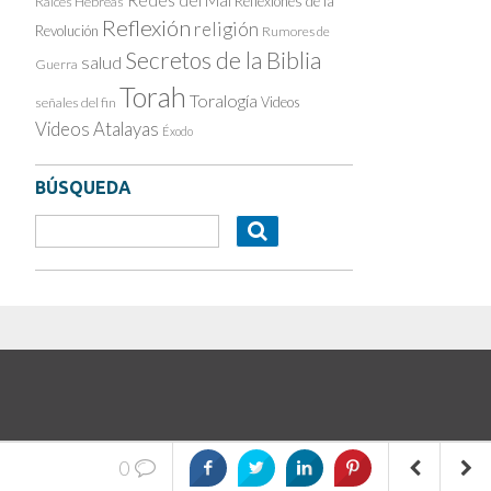
Reflexiones de la
Raíces Hebreas
Reflexión
religión
Revolución
Rumores de
Secretos de la Biblia
salud
Guerra
Torah
Toralogía
Videos
señales del fin
Videos Atalayas
Éxodo
BÚSQUEDA
0