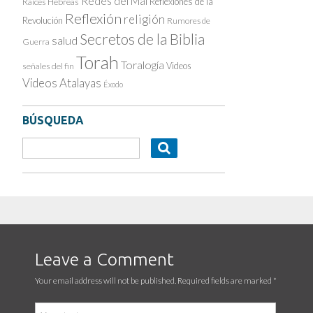
Redes del Mal
Reflexiones de la
Raíces Hebreas
Reflexión
religión
Revolución
Rumores de
Secretos de la Biblia
salud
Guerra
Torah
Toralogía
Videos
señales del fin
Videos Atalayas
Éxodo
BÚSQUEDA
Leave a Comment
Your email address will not be published. Required fields are marked
*