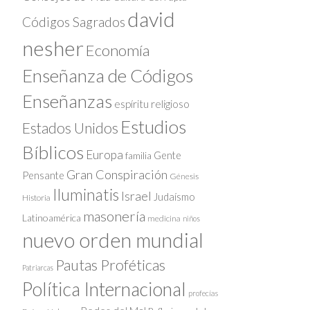
david
Códigos Sagrados
nesher
Economía
Enseñanza de Códigos
Enseñanzas
espíritu religioso
Estudios
Estados Unidos
Bíblicos
Europa
Gente
familia
Gran Conspiración
Pensante
Génesis
Iluminatis
Israel
Judaísmo
Historia
masonería
Latinoamérica
medicina
niños
nuevo orden mundial
Pautas Proféticas
Patriarcas
Política Internacional
profecías