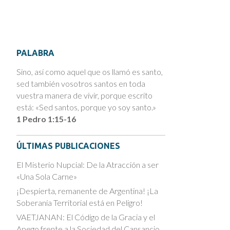
PALABRA
Sino, así como aquel que os llamó es santo,
sed también vosotros santos en toda
vuestra manera de vivir, porque escrito
está: «Sed santos, porque yo soy santo.»
1 Pedro 1:15-16
ÚLTIMAS PUBLICACIONES
El Misterio Nupcial: De la Atracción a ser
«Una Sola Carne»
¡Despierta, remanente de Argentina! ¡La
Soberanía Territorial está en Peligro!
VAETJANAN: El Código de la Gracia y el
Apego frente a la Sociedad del Cansancio