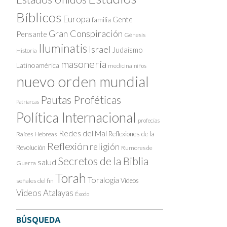
Bíblicos
Europa
Gente
familia
Gran Conspiración
Pensante
Génesis
Iluminatis
Israel
Judaísmo
Historia
masonería
Latinoamérica
medicina
niños
nuevo orden mundial
Pautas Proféticas
Patriarcas
Política Internacional
profecías
Redes del Mal
Reflexiones de la
Raíces Hebreas
Reflexión
religión
Revolución
Rumores de
Secretos de la Biblia
salud
Guerra
Torah
Toralogía
Videos
señales del fin
Videos Atalayas
Éxodo
BÚSQUEDA