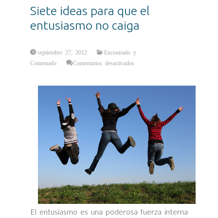
Siete ideas para que el
entusiasmo no caiga
septiembre 27, 2012
Encontrado y
en
Comentado
Comentarios desactivados
Siete
ideas
para
que
el
entusiasmo
no
caiga
El entusiasmo es una poderosa fuerza interna