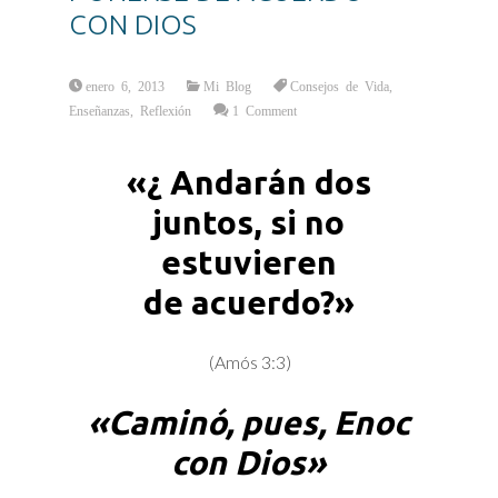
CON DIOS
enero 6, 2013
Mi Blog
Consejos de Vida
,
Enseñanzas
,
Reflexión
1 Comment
«¿ Andarán dos
juntos, si no
estuvieren
de acuerdo?»
(Amós 3:3)
«Caminó, pues, Enoc
con Dios»