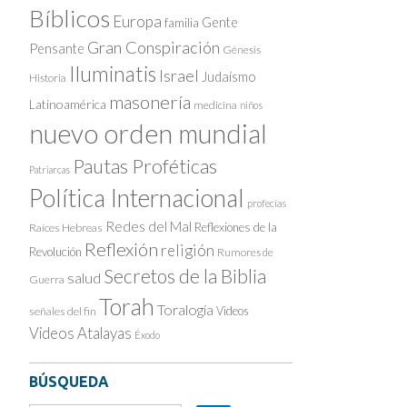
Bíblicos
Europa
Gente
familia
Gran Conspiración
Pensante
Génesis
Iluminatis
Israel
Judaísmo
Historia
masonería
Latinoamérica
medicina
niños
nuevo orden mundial
Pautas Proféticas
Patriarcas
Política Internacional
profecías
Redes del Mal
Reflexiones de la
Raíces Hebreas
Reflexión
religión
Revolución
Rumores de
Secretos de la Biblia
salud
Guerra
Torah
Toralogía
Videos
señales del fin
Videos Atalayas
Éxodo
BÚSQUEDA