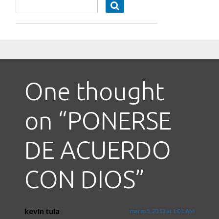
One thought
on “
PONERSE
DE ACUERDO
CON DIOS
”
kevin tula
marzo 5, 2013 at 1:01 AM