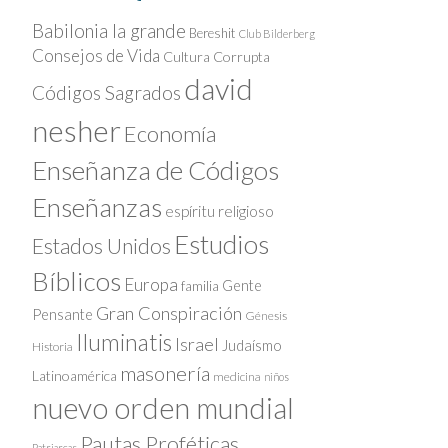
Babilonia la grande
Bereshit
Club Bilderberg
Consejos de Vida
Cultura Corrupta
david
Códigos Sagrados
nesher
Economía
Enseñanza de Códigos
Enseñanzas
espíritu religioso
Estudios
Estados Unidos
Bíblicos
Europa
Gente
familia
Gran Conspiración
Pensante
Génesis
Iluminatis
Israel
Judaísmo
Historia
masonería
Latinoamérica
medicina
niños
nuevo orden mundial
Pautas Proféticas
Patriarcas