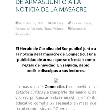
DE ARMAS JUNTO A LA
NOTICIA DE LA MASACRE
diciembre 17, 2012
Mi Blog
Estados Unidos
,
Potestad de Violencia
,
Tierra Violenta
Comentarios
en
desactivados
PARADOJA
EN
ESTADOS
UNIDOS:
El Herald de Carolina del Sur publicó junto a
UNA
PUBLICIDAD
la noticia de la masacre de Connecticut una
DE
ARMAS
publicidad de armas que se ofrecían como
JUNTO
A
regalo de navidad. En seguida, debió
LA
NOTICIA
pedirle disculpas a sus lectores.
DE
LA
MASACRE
La masacre de
Connecticut
conmovió a los
Estados Unidos
y a gran parte del mundo. Otra
vez, una persona armada en un establecimiento
educativo cometía un asesinato en masa que
terminó con la vida de 27 personas.