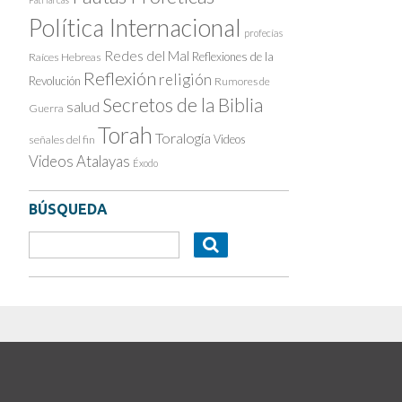
Política Internacional
profecías
Redes del Mal
Reflexiones de la
Raíces Hebreas
Reflexión
religión
Revolución
Rumores de
Secretos de la Biblia
salud
Guerra
Torah
Toralogía
Videos
señales del fin
Videos Atalayas
Éxodo
BÚSQUEDA