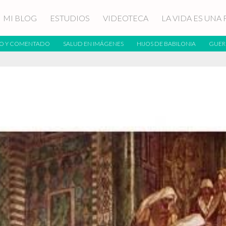
MI BLOG
ESTUDIOS
VIDEOTECA
LA VIDA ES UNA 
O Y COMENTADO
SALUD EN IMÁGENES
HIJOS DE BABILONIA
GUER