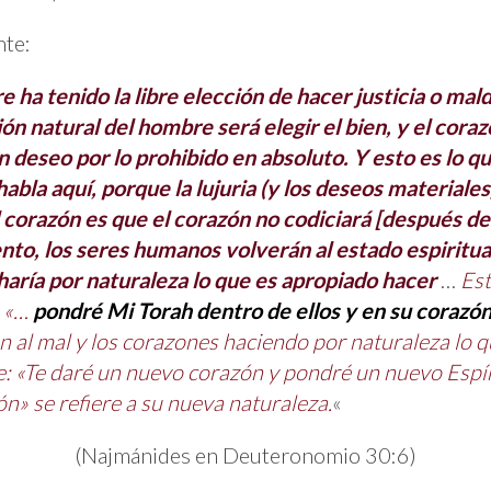
nte:
e ha tenido la libre elección de hacer justicia o ma
ción natural del hombre será elegir el bien, y el cora
 deseo por lo prohibido en absoluto. Y esto es lo q
habla aquí, porque la lujuria (y los deseos materiale
l corazón es que el corazón no codiciará [después de
nto, los seres humanos volverán al estado espiritua
aría por naturaleza lo que es apropiado hacer
…
Est
3 «…
pondré Mi Torah dentro de ellos y en su corazón 
ción al mal y los corazones haciendo por naturaleza lo
e: «Te daré un nuevo corazón y pondré un nuevo Espír
n» se refiere a su nueva naturaleza.
«
(Najmánides en Deuteronomio 30:6)