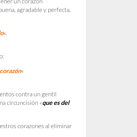
 tener un corazón
buena, agradable y perfecta.
lo
«.
o:
 corazón
«
entos contra un gentil
na circuncisión «
que es del
estros corazones al eliminar