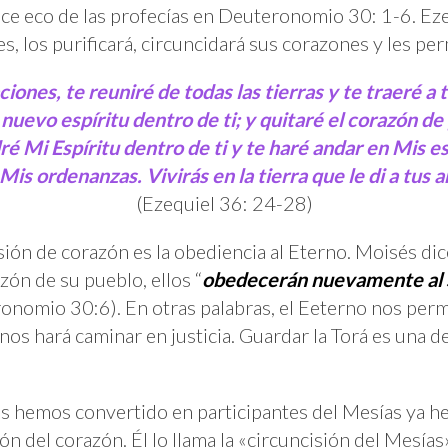
hace eco de las profecías en Deuteronomio 30: 1-6. E
es, los purificará, circuncidará sus corazones y les per
iones, te reuniré de todas las tierras y te traeré a 
uevo espíritu dentro de ti; y quitaré el corazón de 
é Mi Espíritu dentro de ti y te haré andar en Mis e
Mis ordenanzas. Vivirás en la tierra que le di a tus 
(Ezequiel 36: 24-28)
isión de corazón es la obediencia al Eterno. Moisés d
zón de su pueblo, ellos “
obedecerán nuevamente al
onomio 30:6). En otras palabras, el Eeterno nos perm
 nos hará caminar en justicia. Guardar la Torá es una d
os hemos convertido en participantes del Mesías ya 
ión del corazón. Él lo llama la «circuncisión del Mesía