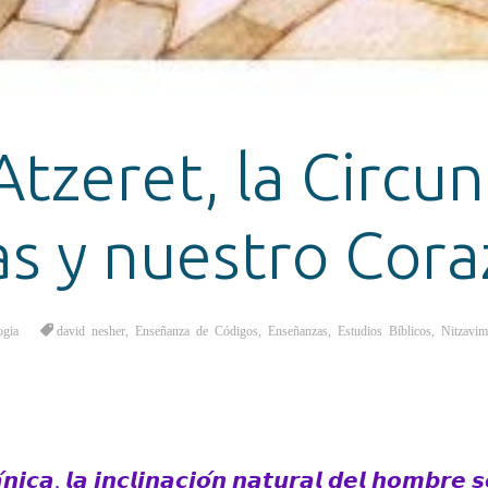
tzeret, la Circun
as y nuestro Cor
ogia
david nesher
,
Enseñanza de Códigos
,
Enseñanzas
,
Estudios Bíblicos
,
Nitzavim
𝙞𝙘𝙖, 𝙡𝙖 𝙞𝙣𝙘𝙡𝙞𝙣𝙖𝙘𝙞𝙤́𝙣 𝙣𝙖𝙩𝙪𝙧𝙖𝙡 𝙙𝙚𝙡 𝙝𝙤𝙢𝙗𝙧𝙚 𝙨