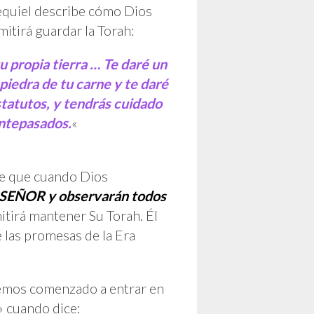
zequiel describe cómo Dios
mitirá guardar la Torah:
tu propia tierra … Te daré un
piedra de tu carne y te daré
statutos, y tendrás cuidado
antepasados.
«
ice que cuando Dios
 SEÑOR y observarán todos
itirá mantener Su Torah. Él
e las promesas de la Era
hemos comenzado a entrar en
s» cuando dice: