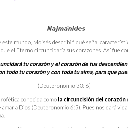
– 𝙉𝙖𝙟𝙢𝙖́𝙣𝙞𝙙𝙚𝙨
 este mundo, Moisés describió qué señal característi
ael que el Eterno circuncidaría sus corazones. Así fue c
rcuncidará tu corazón y el corazón de tus descendien
n todo tu corazón y con toda tu alma, para que pue
(Deuteronomio 30: 6)
 profética conocida como
la circuncisión del corazón
amar a Dios (Deuteronomio 6:5). Pues nos dará vida 
na.