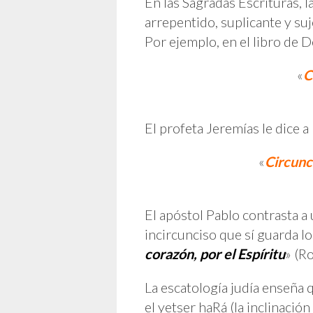
En las Sagradas Escrituras, 
arrepentido, suplicante y su
Por ejemplo, en el libro de
«
C
El profeta Jeremías le dice a
«
Circunc
El apóstol Pablo contrasta a
incircunciso que sí guarda l
corazón, por el Espíritu
» (R
La escatología judía enseña 
el yetser haRá (la inclinación