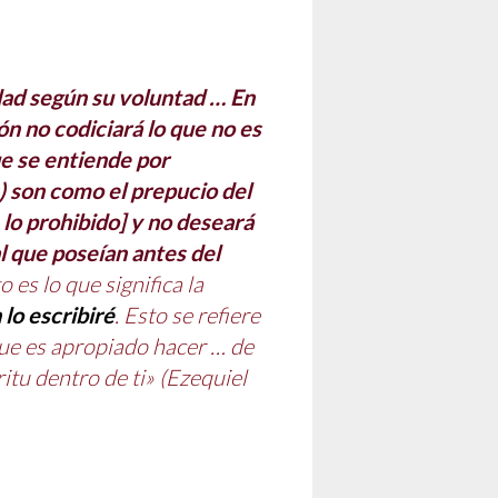
ldad según su voluntad … En
zón no codiciará lo que no es
ue se entiende por
s) son como el prepucio del
 lo prohibido] y no deseará
l que poseían antes del
o es lo que significa la
lo escribiré
. Esto se refiere
 que es apropiado hacer … de
itu dentro de ti» (Ezequiel