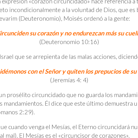
la expresión «corazón circuncidado» hace referencia a
jeto incondicionalmente a la voluntad de Dios, que es 
 Devarim (Deuteronomio), Moisés ordenó a la gente:
ircunciden su corazón y no endurezcan más su cuel
(Deuteronomio 10:16)
 Israel que se arrepienta de las malas acciones, diciend
idémonos con el Señor y quiten los prepucios de su
(Jeremías 4: 4)
 un prosélito circuncidado que no guarda los mandami
os mandamientos. Él dice que este último demuestra u
omanos 2:29).
que cuando venga el Mesías, el Eterno circuncidará nu
 al mal). El Mesías es el «circuncisor de corazones».