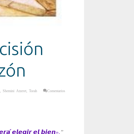
cisión
azón
,
Shemini Atzeret
,
Torah
Comentarios
𝙧𝙖́ 𝙚𝙡𝙚𝙜𝙞𝙧 𝙚𝙡 𝙗𝙞𝙚𝙣».