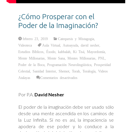
¿Cómo Prosperar con el
Poder de la Imaginación?
febrero 23, 2019
Catequesis y Mistagogia
,
Videoteca
Aula Virtual
,
Autoayuda
,
david nesher
,
Estudios Bíblicos
,
Éxodo
,
kabbalah
,
Ki Tisá
,
Mayordomía
,
Mente Millonarias
,
Mente Sana
,
Mentes Millonarias
,
PNL
,
Poder de la Boca
,
Programación Neurolingüística
,
Prosperidad
Celestial
,
Sanidad Interior
,
Shemot
,
Torah
,
Toralogía
,
Videos
en
Atalayas
Comentarios desactivados
¿Cómo
Prosperar
con
el
Por P.A.
David Nesher
Poder
de
la
Imaginación?
El poder de la imaginación debe ser usado sólo
desde una mente ascendida en los caminos de
la Luz Infinita. Si no es así, la impaciencia se
apodera de ese poder y lo conduce a la