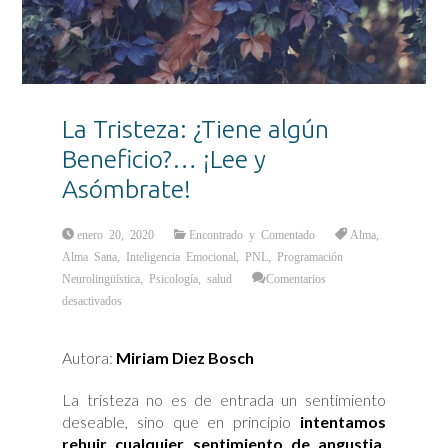
La Tristeza: ¿Tiene algún
Beneficio?… ¡Lee y
Asómbrate!
enero 20, 2020
Encontrado y Comentado
Alma
,
Alma Sana
,
Inteligencia Emocional
,
PNL
,
Programación
Neurolingüística
,
Psicología
,
salud
Comentarios
en
desactivados
La
Tristeza:
¿Tiene
algún
Autora:
Miriam Diez Bosch
Beneficio?…
¡Lee
y
Asómbrate!
La tristeza no es de entrada un sentimiento
deseable, sino que en principio
intentamos
rehuir cualquier sentimiento de angustia,