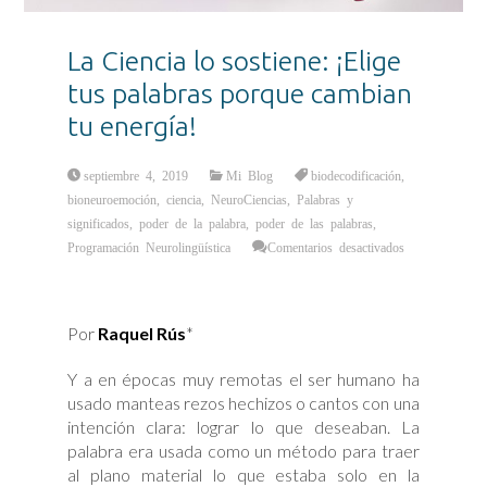
La Ciencia lo sostiene: ¡Elige
tus palabras porque cambian
tu energía!
septiembre 4, 2019
Mi Blog
biodecodificación
,
bioneuroemoción
,
ciencia
,
NeuroCiencias
,
Palabras y
significados
,
poder de la palabra
,
poder de las palabras
,
Programación Neurolingüística
Comentarios desactivados
en
La
Ciencia
lo
sostiene:
Por
Raquel Rús
*
¡Elige
tus
palabras
porque
Y a en épocas muy remotas el ser humano ha
cambian
tu
usado manteas rezos hechizos o cantos con una
energía!
intención clara: lograr lo que deseaban. La
palabra era usada como un método para traer
al plano material lo que estaba solo en la