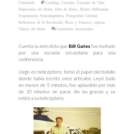
Comentado
Coaching
,
Consejos
,
Consejos de Vida
,
Empresarios del Reino
,
Etica de Reino
,
Mentes Millonarias
,
Programación Neurolingüística
,
Prosperidad Celestial
,
Reflexiones de la Revolución
,
Ricos y Famosos
,
riqueza
,
en
Valores del Reino
Comentarios desactivados
Los
11
Consejos
de
Cuenta la anécdota que
Bill Gates
fue invitado
Bill
Gates
por una escuela secundaria para una
que
No
conferencia.
Aprenderás
en
Ninguna
Escuela.
Llegó en helicóptero, tomó el papel del bolsillo
donde había escrito once artículos. Leyó todo
en menos de 5 minutos, fue aplaudido por más
de 10 minutos sin parar, dio las gracias y se
retiró a su helicóptero.