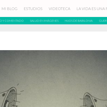
MI BLOG
ESTUDIOS
VIDEOTECA
LA VIDA ES UNA 
O Y COMENTADO
SALUD EN IMÁGENES
HIJOS DE BABILONIA
GUER
a