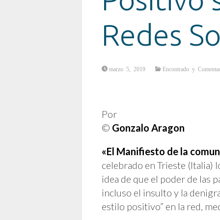
Redes So
marzo 5, 2019
Encontrado y Comenta
en
Diez
Propuestas
para
que
Lo
Por
Positivo
sea
©
Gonzalo Aragon
Lo
Principal
en
las
«El Manifiesto de la comun
Redes
Sociales
celebrado en Trieste (Italia)
idea de que el poder de las p
incluso el insulto y la denig
estilo positivo” en la red, m