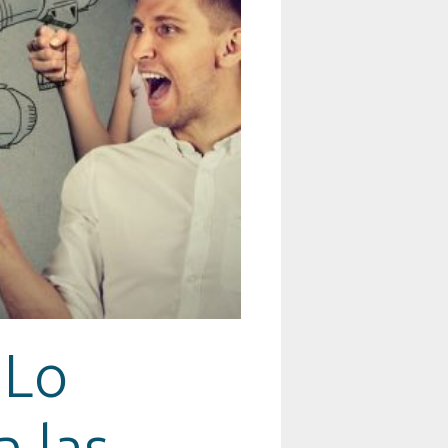
 Lo
n las