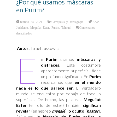
¿Por qué usamos máscaras
en Purim?
febrero 24, 2021
Catequesis y Mistagogia
Adar
,
Judaísmo
,
Meguilat Ester
,
Purim
,
Talmud
Comentarios
en
desactivados
¿Por
qué
usamos
máscaras
Autor:
Israel Juskowitz
en
E
Purim?
n
Purim
usamos
máscaras y
disfraces
. Esta costumbre
aparentemente superficial tiene
un profundo significado. En
Purim
recordamos que
en el mundo
nada es lo que parece ser
. El verdadero
mundo se encuentra por debajo de todo lo
superficial. De hecho, las palabras
Meguilat
Ester
(el rollo de Ester) también
significan
revelar
(en hebreo
megalé
)
lo oculto
(
haster
).
Así pues,
la historia de Purim retira la