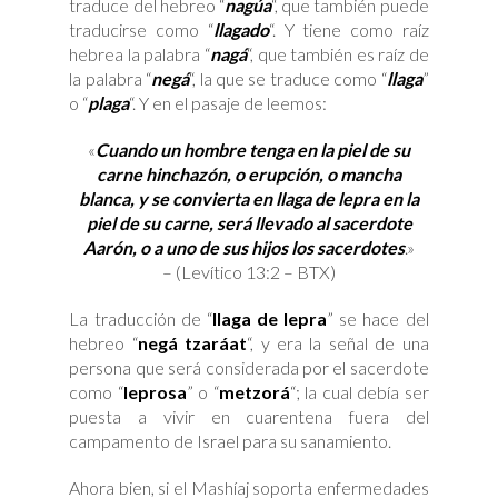
traduce del hebreo “
nagúa
“, que también puede
traducirse como “
llagado
“. Y tiene como raíz
hebrea la palabra “
nagá
“, que también es raíz de
la palabra “
negá
“, la que se traduce como “
llaga
”
o “
plaga
“. Y en el pasaje de leemos:
«
Cuando un hombre tenga en la piel de su
carne hinchazón, o erupción, o mancha
blanca, y se convierta en llaga de lepra en la
piel de su carne, será llevado al sacerdote
Aarón, o a uno de sus hijos los sacerdotes
.»
– (Levítico 13:2 – BTX)
La traducción de “
llaga de lepra
” se hace del
hebreo “
negá tzaráat
“, y era la señal de una
persona que será considerada por el sacerdote
como “
leprosa
” o “
metzorá
“; la cual debía ser
puesta a vivir en cuarentena fuera del
campamento de Israel para su sanamiento.
Ahora bien, si el Mashíaj soporta enfermedades