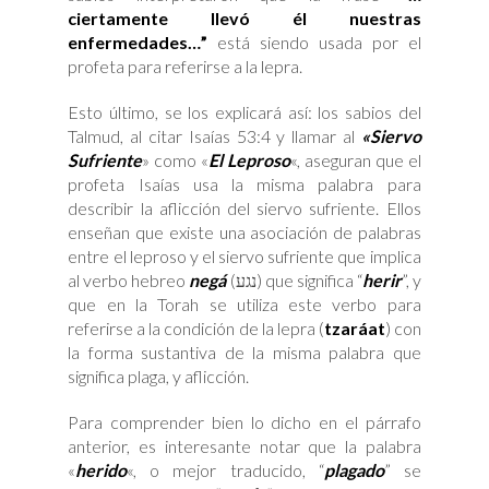
ciertamente llevó él nuestras
enfermedades…”
está siendo usada por el
profeta para referirse a la lepra.
Esto último, se los explicará así: los sabios del
Talmud, al citar Isaías 53:4 y llamar al
«Siervo
Sufriente
» como «
El Leproso
«, aseguran que el
profeta Isaías usa la misma palabra para
describir la aflicción del siervo sufriente. Ellos
enseñan que existe una asociación de palabras
entre el leproso y el siervo sufriente que implica
al verbo hebreo
negá
(נגע) que significa “
herir
”, y
que en la Torah se utiliza este verbo para
referirse a la condición de la lepra (
tzaráat
) con
la forma sustantiva de la misma palabra que
significa plaga, y aflicción.
Para comprender bien lo dicho en el párrafo
anterior, es interesante notar que la palabra
«
herido
«, o mejor traducido, “
plagado
” se