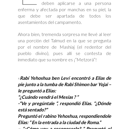
deben aplicarse a una persona
enferma y afectada por manchas en su piel, la
que debe ser apartada de todos los
asentamientos del campamento.
Ahora bien, tremenda sorpresa me llevé al leer
una porción del Talmud en la que se pregunta
por el nombre de Mashíaj (el redentor del
pueblo divino), pues allí se contesta de
inmediato que su nombre es ¡“Metzorá”!
«
Rabí Yehoshua ben Leví encontró a Elías de
pie junto a la tumba de Rabi Shimon bar Yojai –
le preguntó a Elías:
“¿Cuándo vendrá el Mesías ? ”
-“Ve y pregúntale “, respondió Elías. “¿Dónde
está sentado?”
Preguntó el rabino Yehoshua, respondiendole
Elías: ” En la entrada a la ciudad de Roma.”
– “¿Cómo voy a reconocerlo? ” Preguntó el