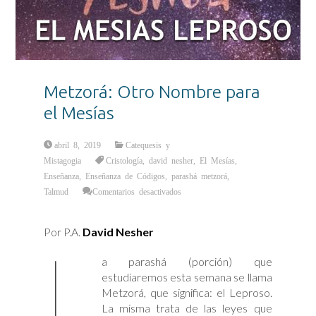
Metzorá: Otro Nombre para
el Mesías
abril 8, 2019
Catequesis y
Mistagogia
Cristología
,
david nesher
,
El Mesías
,
Enseñanza
,
Enseñanza de Códigos
,
parashá metzorá
,
en
Talmud
Comentarios desactivados
Metzorá:
Otro
Nombre
para
Por P.A.
David Nesher
el
L
Mesías
a parashá (porción) que
estudiaremos esta semana se llama
Metzorá, que significa: el Leproso.
La misma trata de las leyes que