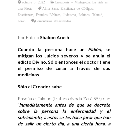
octubre 3, 2022
Catequesis y Mistagogia
,
La vida es
una Fiesta
Alma Sana
,
Enseñanza de Códigos
,
Enseñanzas
,
Estudios Bíblicos
,
Judaísmo
,
Rabinos
,
Talmud
,
en
Torah
Comentarios desactivados
¿Conoces
qué
es
y
Por Rabino
Shalom Arush
en
qué
consiste
la
Cuando la persona hace un
Pidión,
se
fuerza
del
mitigan los Juicios severos y se anula el
Pidión
Nefesh
edicto Divino. Sólo entonces el doctor tiene
o
el permiso de curar a través de sus
Rescate
del
medicinas…
Alma?
Sólo el Creador sabe…
Enseña el Talmud (tratado Avodá Zará 55ª) que
“
inmediatamente antes de que se decrete
sobre la persona la enfermedad y el
sufrimiento, a estos se les hace jurar que han
de salir un cierto día, a una cierta hora, a