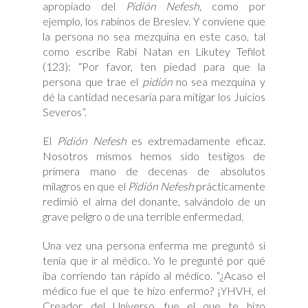
apropiado del
Pidión Nefesh,
como por
ejemplo, los rabinos de Breslev. Y conviene que
la persona no sea mezquina en este caso, tal
como escribe Rabi Natan en Likutey Tefilot
(123): “Por favor, ten piedad para que la
persona que trae el
pidión
no sea mezquina y
dé la cantidad necesaria para mitigar los Juicios
Severos”.
El
Pidión Nefesh
es extremadamente eficaz.
Nosotros mismos hemos sido testigos de
primera mano de decenas de absolutos
milagros en que el
Pidión Nefesh
prácticamente
redimió el alma del donante, salvándolo de un
grave peligro o de una terrible enfermedad.
Una vez una persona enferma me preguntó si
tenía que ir al médico. Yo le pregunté por qué
iba corriendo tan rápido al médico. “¿Acaso el
médico fue el que te hizo enfermo? ¡YHVH, el
Creador del Universo, fue el que te hizo