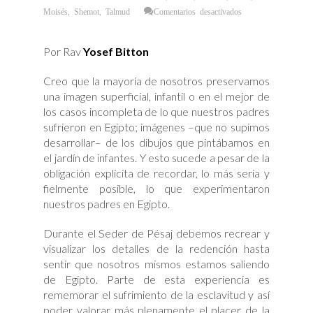
en
Moisés
,
Shemot
,
Talmud
Comentarios desactivados
¿Cómo
fue
la
Esclavitud
Por Rav
Yosef Bitton
en
Egipto?
Creo que la mayoría de nosotros preservamos
una imagen superficial, infantil o en el mejor de
los casos incompleta de lo que nuestros padres
sufrieron en Egipto; imágenes –que no supimos
desarrollar– de los dibujos que pintábamos en
el jardín de infantes. Y esto sucede a pesar de la
obligación explícita de recordar, lo más seria y
fielmente posible, lo que experimentaron
nuestros padres en Egipto.
Durante el Seder de Pésaj debemos recrear y
visualizar los detalles de la redención hasta
sentir que nosotros mismos estamos saliendo
de Egipto. Parte de esta experiencia es
rememorar el sufrimiento de la esclavitud y así
poder valorar más plenamente el placer de la