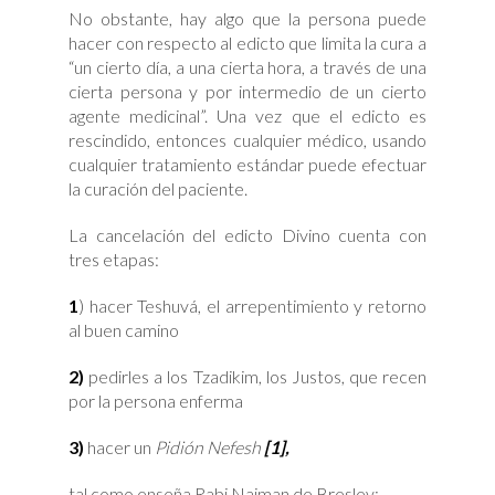
No obstante, hay algo que la persona puede
hacer con respecto al edicto que limita la cura a
“un cierto día, a una cierta hora, a través de una
cierta persona y por intermedio de un cierto
agente medicinal”. Una vez que el edicto es
rescindido, entonces cualquier médico, usando
cualquier tratamiento estándar puede efectuar
la curación del paciente.
La cancelación del edicto Divino cuenta con
tres etapas:
1
) hacer Teshuvá, el arrepentimiento y retorno
al buen camino
2)
pedirles a los Tzadikim, los Justos, que recen
por la persona enferma
3)
hacer un
Pidión Nefesh
[1],
tal como enseña Rabi Najman de Breslev: