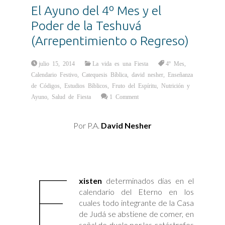
El Ayuno del 4º Mes y el
Poder de la Teshuvá
(Arrepentimiento o Regreso)
julio 15, 2014
La vida es una Fiesta
4º Mes
,
Calendario Festivo
,
Catequesis Bíblica
,
david nesher
,
Enseñanza
de Códigos
,
Estudios Bíblicos
,
Fruto del Espíritu
,
Nutrición y
Ayuno
,
Salud de Fiesta
1 Comment
Por P.A.
David Nesher
E
xisten
determinados días en el
calendario del Eterno en los
cuales todo integrante de la Casa
de Judá se abstiene de comer, en
señal de duelo por las catástrofes