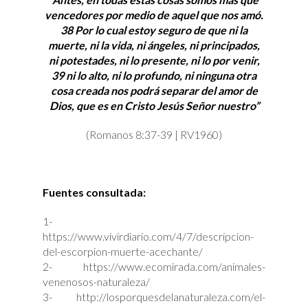
vencedores por medio de aquel que nos amó.
38 Por lo cual estoy seguro de que ni la
muerte, ni la vida, ni ángeles, ni principados,
ni potestades, ni lo presente, ni lo por venir,
39 ni lo alto, ni lo profundo, ni ninguna otra
cosa creada nos podrá separar del amor de
Dios, que es en Cristo Jesús Señor nuestro”
(Romanos 8:37-39 | RV1960)
Fuentes consultada:
1-
https://www.vivirdiario.com/4/7/descripcion-
del-escorpion-muerte-acechante/
2- https://www.ecomirada.com/animales-
venenosos-naturaleza/
3- http://losporquesdelanaturaleza.com/el-