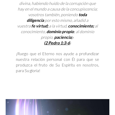
divina, habiendo huido de la corrupción que
hay en el mundo a causa de la concupiscencia;
vosotros también, poniendo
toda
diligencia
por esto mismo, añadid a
vuestra
fe
virtud;
a la virtud,
conocimiento;
al
conocimiento,
dominio propio
; al dominio
propio,
paciencia;
«
(2 Pedro 1:3-6
)
¡Ruego que el Eterno nos ayude a profundizar
nuestra relación personal con Él para que se
produzca el fruto de Su Espíritu en nosotros,
para Su gloria!