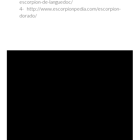
escorpion-de-languedoc/
4- http://www.escorpionpedia.com/escorpion-
dorado/