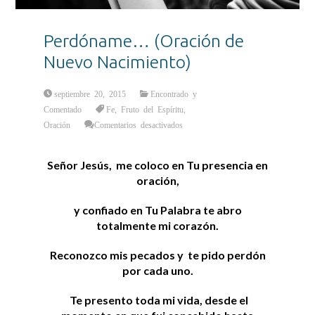
Perdóname… (Oración de
Nuevo Nacimiento)
septiembre 20, 2015
Encontrado y
Comentado
Fe
,
Fruto del Espíritu
,
en
Oración
Comentarios desactivados
Perdóname…
(Oración
de
Nuevo
Señor Jesús, me coloco en Tu presencia en
Nacimiento)
oración,
y confiado en Tu Palabra te abro
totalmente mi corazón.
Reconozco mis pecados y te pido perdón
por cada uno.
Te presento toda mi vida, desde el