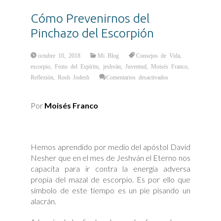
Cómo Prevenirnos del
Pinchazo del Escorpión
octubre 10, 2018
Mi Blog
Consejos de Vida
,
escorpio
,
Fruto del Espíritu
,
jeshván
,
Juventud
,
Moisés Franco
,
en
Reflexión
,
Rosh Jodesh
Comentarios desactivados
Cómo
Prevenirnos
del
Pinchazo
Por
Moisés Franco
del
Escorpión
Hemos aprendido por medio del apóstol David
Nesher que en el mes de Jeshván el Eterno nos
capacita para ir contra la energía adversa
propia del mazal de escorpio. Es por ello que
símbolo de este tiempo es un pie pisando un
alacrán.