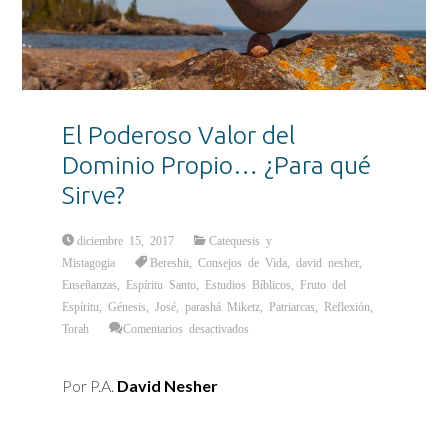
El Poderoso Valor del
Dominio Propio… ¿Para qué
Sirve?
diciembre 15, 2017
Catequesis y
Mistagogia
Bereshit
,
Consejos de Vida
,
david nesher
,
Enseñanzas
,
Espíritu Santo
,
Estudios Bíblicos
,
Fruto del
Espíritu
,
Génesis
,
José
,
parashá Miketz
,
Patriarcas
,
Reflexión
,
en
Torah
Comentarios desactivados
El
Poderoso
Valor
del
Por P.A.
David Nesher
Dominio
Propio…
¿Para
qué
Sirve?