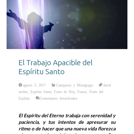
El Trabajo Apacible del
Espíritu Santo
agosto 3, 2017
Catequesis y Mistagogia
david
nesher
,
Espíritu Santo
,
Frase de Hoy
,
Frases
,
Fruto del
en
Espíritu
Comentarios desactivados
El
Trabajo
Apacible
del
El Espíritu del Eterno trabaja con serenidad y
Espíritu
Santo
paciencia, y tus intentos de apresurar su
ritmo o de hacer que una nueva vida florezca