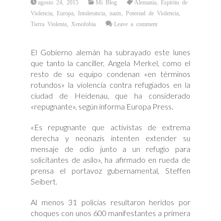
agosto 24, 2015
Mi Blog
Alemania
,
Espíritu de
Violencia
,
Europa
,
Intolerancia
,
nazis
,
Potestad de Violencia
,
Tierra Violenta
,
Xenofobia
Leave a comment
El Gobierno alemán ha subrayado este lunes
que tanto la canciller, Angela Merkel, como el
resto de su equipo condenan «en términos
rotundos» la violencia contra refugiados en la
ciudad de Heidenau, que ha considerado
«repugnante», según informa Europa Press.
«Es repugnante que activistas de extrema
derecha y neonazis intenten extender su
mensaje de odio junto a un refugio para
solicitantes de asilo», ha afirmado en rueda de
prensa el portavoz gubernamental, Steffen
Seibert.
Al menos 31 policías resultaron heridos por
choques con unos 600 manifestantes a primera