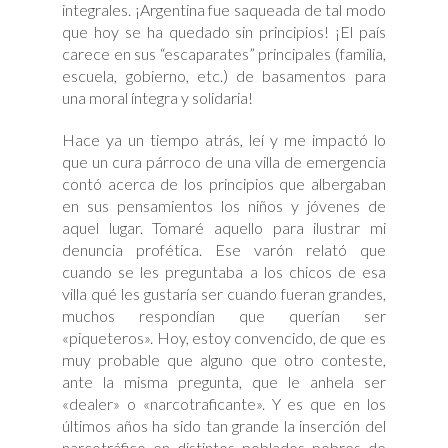
integrales. ¡Argentina fue saqueada de tal modo
que hoy se ha quedado sin principios! ¡El país
carece en sus “escaparates” principales (familia,
escuela, gobierno, etc.) de basamentos para
una moral íntegra y solidaria!
Hace ya un tiempo atrás, leí y me impactó lo
que un cura párroco de una villa de emergencia
contó acerca de los principios que albergaban
en sus pensamientos los niños y jóvenes de
aquel lugar. Tomaré aquello para ilustrar mi
denuncia profética. Ese varón relató que
cuando se les preguntaba a los chicos de esa
villa qué les gustaría ser cuando fueran grandes,
muchos respondían que querían ser
«piqueteros». Hoy, estoy convencido, de que es
muy probable que alguno que otro conteste,
ante la misma pregunta, que le anhela ser
«dealer» o «narcotraficante». Y es que en los
últimos años ha sido tan grande la inserción del
narcotráfico en distintos poblados pobres de