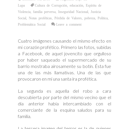
Lupa
Cultura de Corrupción
,
educación
,
Espíritu de
Violencia
,
familia perversa
,
Inseguridad Nacional
,
Justicia
Social
,
Notas proféticas
,
Pérdida de Valores
,
pobreza
,
Política
,
Problemática Social
Leave a comment
Cuatro imágenes causando el mismo efecto en
mi corazón profético. Primero las fotos, subidas
a Facebook, de aquel jovencito que orgulloso
por haber saqueado el supermercado de su
barrio mostraba airosamente su botín. Ésta fue
una de las más llamativas. Una de las que
provocaron en mí una santa ira profética.
La segunda es aquella del robo a cara
descubierta por parte del mismo vecino que el
día anterior había intercambiado con el
comerciante de la esquina saludos para su
familia.
La tercera imagen del terror es la de quienes