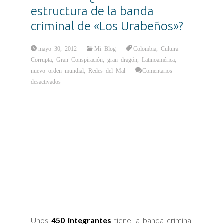
estructura de la banda
criminal de «Los Urabeños»?
mayo 30, 2012
Mi Blog
Colombia
,
Cultura
Corrupta
,
Gran Conspiración
,
gran dragón
,
Latinoamérica
,
nuevo orden mundial
,
Redes del Mal
Comentarios
en
desactivados
Colombia:
¿Cómo
es
la
estructura
de
la
banda
criminal
de
«Los
Urabeños»?
Unos
450 integrantes
tiene la banda criminal