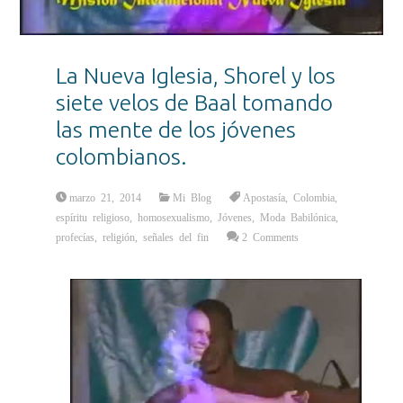
La Nueva Iglesia, Shorel y los
siete velos de Baal tomando
las mente de los jóvenes
colombianos.
marzo 21, 2014
Mi Blog
Apostasía
,
Colombia
,
espíritu religioso
,
homosexualismo
,
Jóvenes
,
Moda Babilónica
,
profecías
,
religión
,
señales del fin
2 Comments