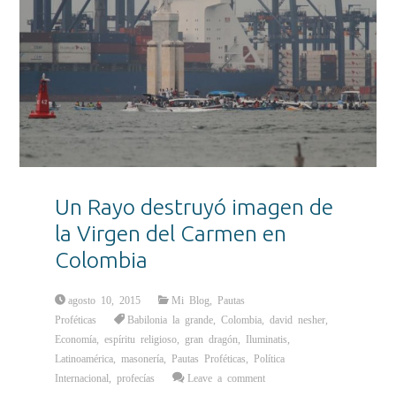
Un Rayo destruyó imagen de
la Virgen del Carmen en
Colombia
agosto 10, 2015
Mi Blog
,
Pautas
Proféticas
Babilonia la grande
,
Colombia
,
david nesher
,
Economía
,
espíritu religioso
,
gran dragón
,
Iluminatis
,
Latinoamérica
,
masonería
,
Pautas Proféticas
,
Política
Internacional
,
profecías
Leave a comment