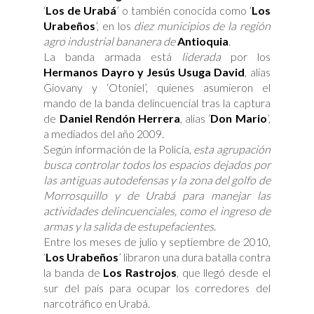
‘
Los de Urabá
’ o también conocida como ‘
Los
Urabeños
’, en los
diez municipios de la región
agro industrial bananera de
Antioquia
.
La banda armada está
liderada
por los
Hermanos Dayro y Jesús Usuga David
, alias
Giovany y ‘Otoniel’, quienes asumieron el
mando de la banda delincuencial tras la captura
de
Daniel Rendón Herrera
, alias ‘
Don Mario
’,
a mediados del año 2009.
Según información de la Policía,
esta agrupación
busca controlar todos los espacios dejados por
las antiguas autodefensas y la zona del golfo de
Morrosquillo y de Urabá para manejar las
actividades delincuenciales, como el ingreso de
armas y la salida de estupefacientes
.
Entre los meses de julio y septiembre de 2010,
‘
Los Urabeños
’ libraron una dura batalla contra
la banda de
Los Rastrojos
, que llegó desde el
sur del país para ocupar los corredores del
narcotráfico en Urabá.