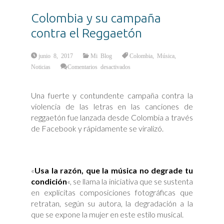
Colombia y su campaña
contra el Reggaetón
junio 8, 2017
Mi Blog
Colombia
,
Música
,
en
Noticias
Comentarios desactivados
Colombia
y
su
campaña
Una fuerte y contundente campaña contra la
contra
el
violencia de las letras en las canciones de
Reggaetón
reggaetón fue lanzada desde Colombia a través
de Facebook y rápidamente se viralizó.
«
Usa la razón, que la música no degrade tu
condición
«, se llama la iniciativa que se sustenta
en explícitas composiciones fotográficas que
retratan, según su autora, la degradación a la
que se expone la mujer en este estilo musical.