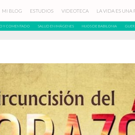
MI BLOG
ESTUDIOS
VIDEOTECA
LA VIDA ES UNA 
O Y COMENTADO
SALUD EN IMÁGENES
HIJOS DE BABILONIA
GUER