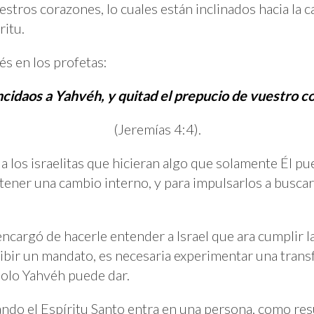
estros corazones, lo cuales están inclinados hacia la
ritu.
és en los profetas:
cidaos a Yahvéh, y quitad el prepucio de vuestro c
(Jeremías 4:4).
os israelitas que hicieran algo que solamente Él pue
tener una cambio interno, y para impulsarlos a buscarl
ncargó de hacerle entender a Israel que ara cumplir la
ibir un mandato, es necesaria experimentar una trans
olo Yahvéh puede dar.
uando el Espíritu Santo entra en una persona, como res