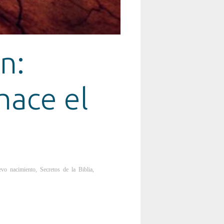
n:
hace el
evo nacimiento
,
Secretos de la Biblia
,