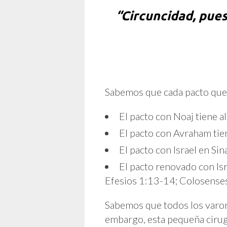
hace
el
“Circuncidad, pues
Dr.
Eterno
Sabemos que cada pacto que el
El pacto con Noaj tiene al
El pacto con Avraham tien
El pacto con Israel en Sin
El pacto renovado con Isr
Efesios 1:13-14; Colosense
Sabemos que todos los varone
embargo, esta pequeña cirug