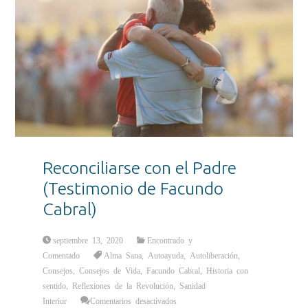
Reconciliarse con el Padre
(Testimonio de Facundo
Cabral)
septiembre 13, 2020
Encontrado y
Comentado
Alma Sana
,
Autoayuda
,
Autoliberación
,
Consejos
,
Consejos de Vida
,
Facundo Cabral
,
Historia con
sentido
,
Reflexiones de la Revolución
,
Sanidad
en
Interior
Comentarios desactivados
Reconciliarse