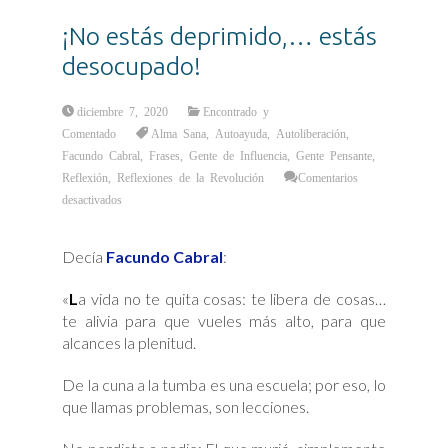
¡No estás deprimido,… estás
desocupado!
diciembre 7, 2020
Encontrado y
Comentado
Alma Sana
,
Autoayuda
,
Autoliberación
,
Facundo Cabral
,
Frases
,
Gente de Influencia
,
Gente Pensante
,
Reflexión
,
Reflexiones de la Revolución
Comentarios
en
desactivados
¡No
estás
deprimido,
…
Decía
Facundo Cabral
:
estás
desocupado!
«
L
a vida no te quita cosas: te libera de cosas…
te alivia para que vueles más alto, para que
alcances la plenitud.
De la cuna a la tumba es una escuela; por eso, lo
que llamas problemas, son lecciones.