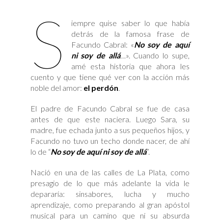
con
S
el
Padre
iempre quise saber lo que había
(Testimonio
de
detrás de la famosa frase de
Facundo
Cabral)
Facundo Cabral: «
No soy de aquí
ni soy de allá
…». Cuando lo supe,
amé esta historia que ahora les
cuento y que tiene qué ver con la acción más
noble del amor:
el perdón
.
El padre de Facundo Cabral se fue de casa
antes de que este naciera. Luego Sara, su
madre, fue echada junto a sus pequeños hijos, y
Facundo no tuvo un techo donde nacer, de ahí
lo de “
No soy de aquí ni soy de allá
”.
Nació en una de las calles de La Plata, como
presagio de lo que más adelante la vida le
depararía: sinsabores, lucha y mucho
aprendizaje, como preparando al gran apóstol
musical para un camino que ni su absurda